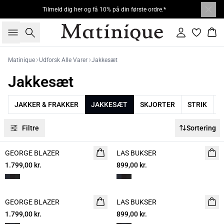
Tilmeld dig her og få 10% på din første ordre.*
Søg
Log ind
Kur
Matinique
Udforsk Alle Varer
Jakkesæt
Jakkesæt
JAKKER & FRAKKER
JAKKESÆT
SKJORTER
STRIK
T
Filtre
Sortering
GEORGE BLAZER
LAS BUKSER
1.799,00 kr.
899,00 kr.
GEORGE BLAZER
LAS BUKSER
1.799,00 kr.
899,00 kr.