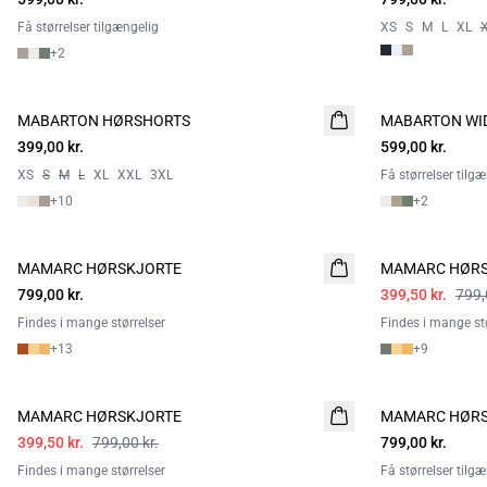
Få størrelser tilgængelig
XS
S
M
L
XL
+
2
MABARTON HØRSHORTS
MABARTON WI
NYHED
399,00 kr.
599,00 kr.
XS
S
M
L
XL
XXL
3XL
Få størrelser tilg
+
10
+
2
- 50%
MAMARC HØRSKJORTE
NYHED
MAMARC HØRS
799,00 kr.
399,50 kr.
799,
Findes i mange størrelser
Findes i mange stø
+
13
+
9
- 50%
MAMARC HØRSKJORTE
MAMARC HØRS
NYHED
399,50 kr.
799,00 kr.
799,00 kr.
Findes i mange størrelser
Få størrelser tilg