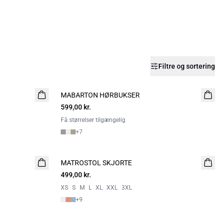
Filtre og sortering
MABARTON HØRBUKSER
599,00 kr.
Få størrelser tilgængelig
+
7
MATROSTOL SKJORTE
2 FOR 800
499,00 kr.
XS
S
M
L
XL
XXL
3XL
+
9