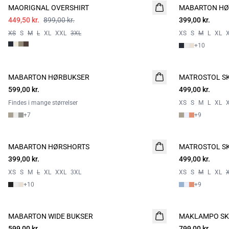
MAORIGNAL OVERSHIRT
MABARTON HØ
449,50 kr.
899,00 kr.
399,00 kr.
XS
S
M
L
XL
XXL
3XL
XS
S
M
L
XL
+
10
MABARTON HØRBUKSER
MATROSTOL S
2 FOR 800
599,00 kr.
499,00 kr.
Findes i mange størrelser
XS
S
M
L
XL
+
7
+
9
MABARTON HØRSHORTS
MATROSTOL S
2 FOR 800
399,00 kr.
499,00 kr.
XS
S
M
L
XL
XXL
3XL
XS
S
M
L
XL
+
10
+
9
MABARTON WIDE BUKSER
NYHED
MAKLAMPO SK
599,00 kr.
799,00 kr.