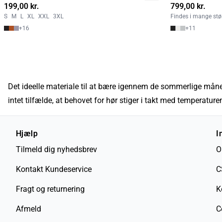
199,00 kr.
2 for 350
799,00 kr.
S
M
L
XL
XXL
3XL
Findes i mange stør
+
16
+
11
Det ideelle materiale til at bære igennem de sommerlige månede
intet tilfælde, at behovet for hør stiger i takt med temperature
Hjælp
I
Tilmeld dig nyhedsbrev
O
Kontakt Kundeservice
C
Fragt og returnering
K
Afmeld
C