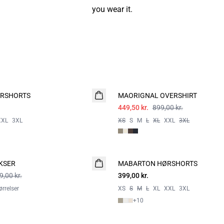
you wear it.
- 50%
RSHORTS
MAORIGNAL OVERSHIRT
449,50 kr.
899,00 kr.
XXL
3XL
XS
S
M
L
XL
XXL
3XL
KSER
MABARTON HØRSHORTS
9,00 kr.
399,00 kr.
rrelser
XS
S
M
L
XL
XXL
3XL
+
10