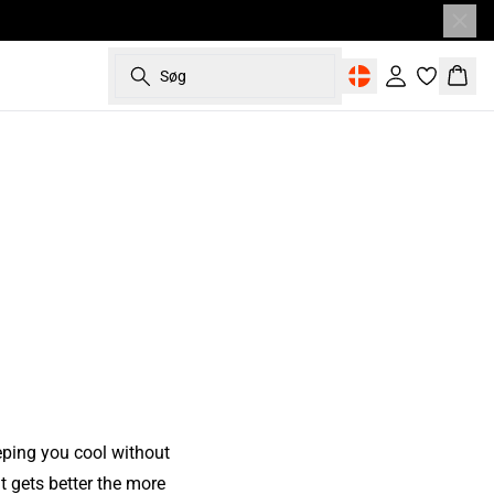
Søg
Log ind
Kurv
eeping you cool without
t gets better the more