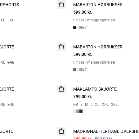
RSHORTS
MABARTON HØRBUKSER
599,00 kr.
XXL
3XL
Findes i mange størrelser
+
7
KJORTE
MABARTON HØRBUKSER
599,00 kr.
XXL
3XL
Findes i mange størrelser
+
7
KJORTE
MAKLAMPO SKJORTE
NYHED
799,00 kr.
XXL
3XL
XS
S
M
L
XL
XXL
3XL
- 50%
JORTE
MAORIGNAL HERITAGE OVERSHI
449,50 kr.
899,00 kr.