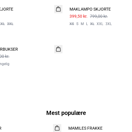
KJORTE
MAKLAMPO SKJORTE
399,50 kr.
799,00 kr.
XXL
3XL
XS
S
M
L
XL
XXL
3XL
RBUKSER
00 kr.
ængelig
Mest populære
R
MAMILES FRAKKE
NYHED