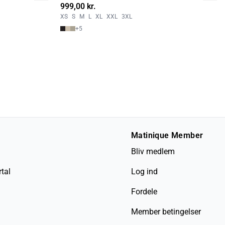
999,00 kr.
XS
S
M
L
XL
XXL
3XL
+
5
Matinique Member
Bliv medlem
tal
Log ind
Fordele
Member betingelser