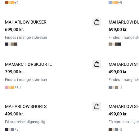
+
9
+
9
MAHARLOW BUKSER
NYHED
MAHARLOW B
NYHED
699,00 kr.
699,00 kr.
Findes i mange størrelser
Findes i mange stø
MAMARC HØRSKJORTE
NYHED
MAHARLOW S
NYHED
799,00 kr.
499,00 kr.
2 FOR 800
Findes i mange størrelser
Findes i mange stø
+
13
+
3
MAHARLOW SHORTS
NYHED
MAHARLOW S
NYHED
499,00 kr.
2 FOR 800
499,00 kr.
2 FOR 800
Få størrelser tilgængelig
Få størrelser tilg
+
3
+
3