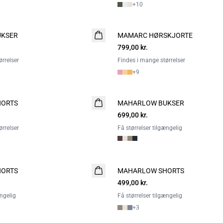
+
10
UKSER
MAMARC HØRSKJORTE
NYHED
799,00 kr.
rrelser
Findes i mange størrelser
+
9
HORTS
MAHARLOW BUKSER
NYHED
699,00 kr.
rrelser
Få størrelser tilgængelig
HORTS
MAHARLOW SHORTS
NYHED
499,00 kr.
2 FOR 800
ængelig
Få størrelser tilgængelig
+
3
- 50%