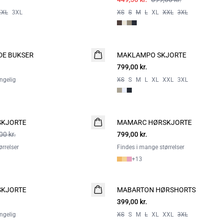
XXL
3XL
XS
S
M
L
XL
XXL
3XL
DE BUKSER
MAKLAMPO SKJORTE
799,00 kr.
ængelig
XS
S
M
L
XL
XXL
3XL
KJORTE
MAMARC HØRSKJORTE
NYHED
00 kr.
799,00 kr.
rrelser
Findes i mange størrelser
+
13
KJORTE
MABARTON HØRSHORTS
399,00 kr.
ængelig
XS
S
M
L
XL
XXL
3XL