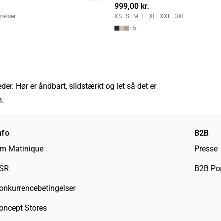
999,00 kr.
relser
XS
S
M
L
XL
XXL
3XL
+
5
r. Hør er åndbart, slidstærkt og let så det er
n.
nfo
B2B
m Matinique
Presse
SR
B2B Por
onkurrencebetingelser
oncept Stores