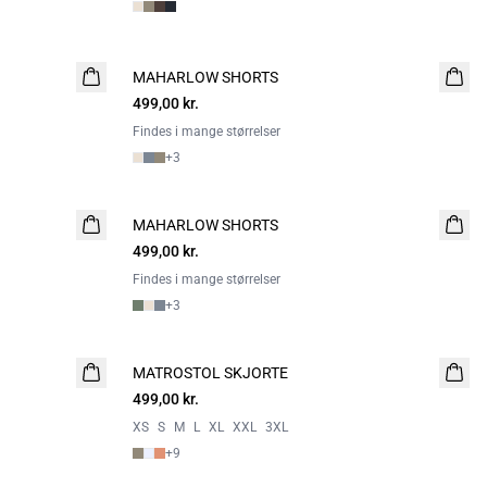
MAHARLOW SHORTS
NYHED
499,00 kr.
2 FOR 800
Findes i mange størrelser
+
3
MAHARLOW SHORTS
NYHED
499,00 kr.
2 FOR 800
Findes i mange størrelser
+
3
MATROSTOL SKJORTE
NYHED
499,00 kr.
2 FOR 800
XS
S
M
L
XL
XXL
3XL
+
9