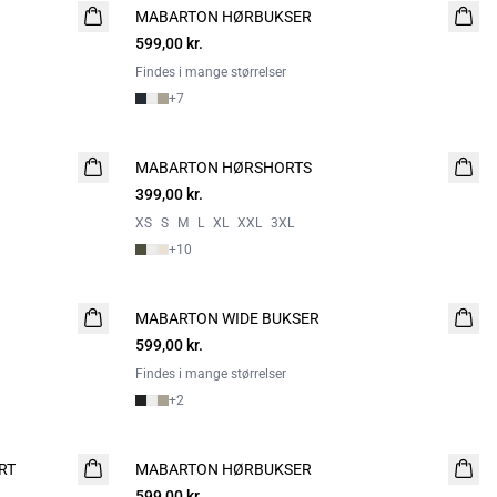
MABARTON HØRBUKSER
599,00 kr.
Findes i mange størrelser
+
7
MABARTON HØRSHORTS
399,00 kr.
XS
S
M
L
XL
XXL
3XL
+
10
MABARTON WIDE BUKSER
NYHED
599,00 kr.
Findes i mange størrelser
+
2
RT
MABARTON HØRBUKSER
599,00 kr.