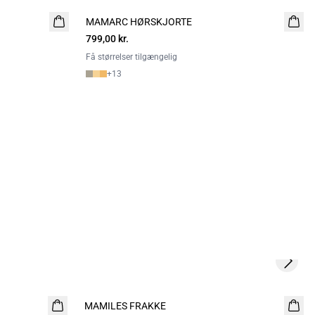
MAMARC HØRSKJORTE
799,00 kr.
Få størrelser tilgængelig
+
13
Next s
MAMILES FRAKKE
NYHED