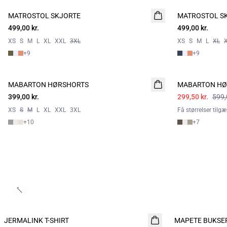
MATROSTOL SKJORTE
NYHED
MATROSTOL S
NYHED
499,00 kr.
2 FOR 800
499,00 kr.
2 FOR 800
XS
S
M
L
XL
XXL
3XL
XS
S
M
L
XL
+
9
+
9
- 50%
MABARTON HØRSHORTS
MABARTON HØ
399,00 kr.
299,50 kr.
599,
XS
S
M
L
XL
XXL
3XL
Få størrelser tilg
+
10
+
7
Previous slide
JERMALINK T-SHIRT
NYHED
MAPETE BUKSE
NYHED