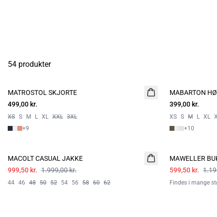
54 produkter
MATROSTOL SKJORTE
2 FOR 800
MABARTON HØ
499,00 kr.
399,00 kr.
XS
S
M
L
XL
XXL
3XL
XS
S
M
L
XL
+
9
+
10
- 50%
- 50%
MACOLT CASUAL JAKKE
MAWELLER BU
999,50 kr.
1.999,00 kr.
599,50 kr.
1.19
44
46
48
50
52
54
56
58
60
62
Findes i mange stø
- 50%