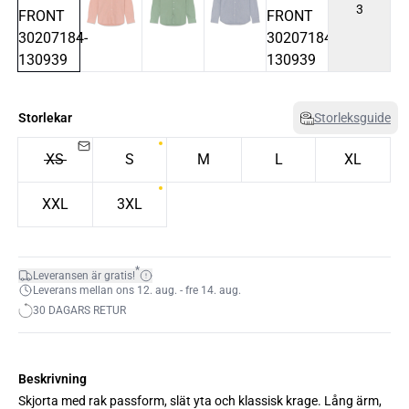
3
Storlekar
Storleksguide
XS
S
M
L
XL
XXL
3XL
*
Leveransen är gratis!
Leverans mellan ons 12. aug. - fre 14. aug.
30 DAGARS RETUR
Beskrivning
Skjorta med rak passform, slät yta och klassisk krage. Lång ärm,