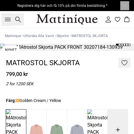
Registrera dig här och få 10% på din första beställning.*
Sök
Logga in
Kor
Matinique
Utforska Alla Varor
Skjortor
MATROSTOL SKJORTA
NYHET
2 FOR 1200
MATROSTOL SKJORTA
799,00 kr
2 for 1200 SEK
Färg:
Golden Cream / Yellow