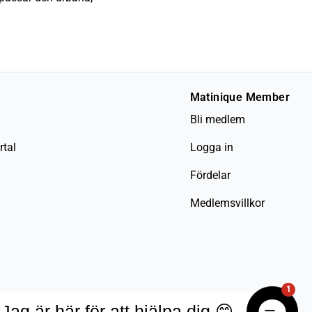
Matinique Member
Bli medlem
rtal
Logga in
Fördelar
Medlemsvillkor
1
Jag är här för att hjälpa dig 😊