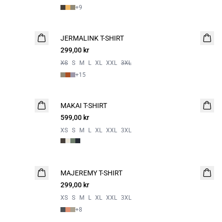
+
9
JERMALINK T-SHIRT
NYHET
299,00 kr
2 for 500
XS
S
M
L
XL
XXL
3XL
+
15
MAKAI T-SHIRT
NYHET
599,00 kr
XS
S
M
L
XL
XXL
3XL
MAJEREMY T-SHIRT
NYHET
299,00 kr
2 for 500
XS
S
M
L
XL
XXL
3XL
+
8