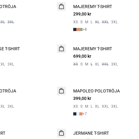
OTRÖJA
MAJEREMY T-SHIRT
NYHET
299,00 kr
XXL
3XL
XS
S
M
L
XL
XXL
3XL
+
8
E T-SHIRT
MAJEREMY T-SHIRT
NYHET
699,00 kr
XXL
3XL
XS
S
M
L
XL
XXL
3XL
OTRÖJA
MAPOLEO POLOTRÖJA
399,00 kr
XXL
3XL
XS
S
M
L
XL
XXL
3XL
+
7
IRT
JERMANE T-SHIRT
2 for 500