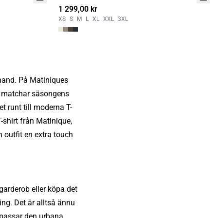
1 299,00 kr
XS
S
M
L
XL
XXL
3XL
i hand. På Matiniques
som matchar säsongens
 runt till moderna T-
-shirt från Matinique,
 outfit en extra touch
garderob eller köpa det
ing. Det är alltså ännu
 passar den urbana,