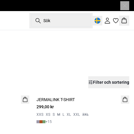
Sök
Logga in
Korg
Filter och sortering
JERMALINK T-SHIRT
NYHET
299,00 kr
XXS
XS
S
M
L
XL
XXL
3XL
+
15