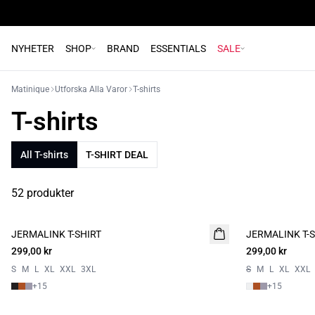
NYHETER
SHOP
BRAND
ESSENTIALS
SALE
Matinique
Utforska Alla Varor
T-shirts
T-shirts
All T-shirts
T-SHIRT DEAL
52 produkter
JERMALINK T-SHIRT
NYHET
JERMALINK T-S
2 for 500
299,00 kr
2 for 500
299,00 kr
S
M
L
XL
XXL
3XL
S
M
L
XL
XXL
+
15
+
15