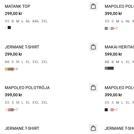
MATANK TOP
MAPOLEO POL
NYHET
299,00 kr
399,00 kr
XS
S
M
L
XL
XXL
3XL
XS
S
M
L
XL
+
7
JERMANE T-SHIRT
NYHET
MAKAI HERITAG
NYHET
299,00 kr
2 for 500
599,00 kr
XS
S
M
L
XL
XXL
3XL
XS
S
M
L
XL
+
9
MAPOLEO POLOTRÖJA
MAPOLEO POL
399,00 kr
399,00 kr
XS
S
M
L
XL
XXL
3XL
XS
S
M
L
XL
+
7
+
7
JERMANE T-SHIRT
2 for 500
JERMANE T-SH
2 for 500