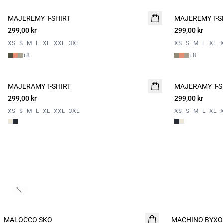
MAJEREMY T-SHIRT
NYHET
MAJEREMY T-S
NYHET
299,00 kr
2 for 500
299,00 kr
2 for 500
XS
S
M
L
XL
XXL
3XL
XS
S
M
L
XL
+
8
+
8
MAJERAMY T-SHIRT
NYHET
MAJERAMY T-S
NYHET
299,00 kr
2 for 500
299,00 kr
2 for 500
XS
S
M
L
XL
XXL
3XL
XS
S
M
L
XL
Previous slide
MALOCCO SKO
NYHET
MACHINO BYXO
NYHET