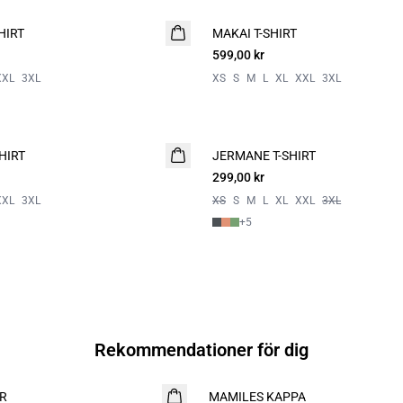
HIRT
MAKAI T-SHIRT
NYHET
599,00 kr
XXL
3XL
XS
S
M
L
XL
XXL
3XL
HIRT
JERMANE T-SHIRT
NYHET
299,00 kr
2 for 500
XXL
3XL
XS
S
M
L
XL
XXL
3XL
+
5
Rekommendationer för dig
R
MAMILES KAPPA
NYHET