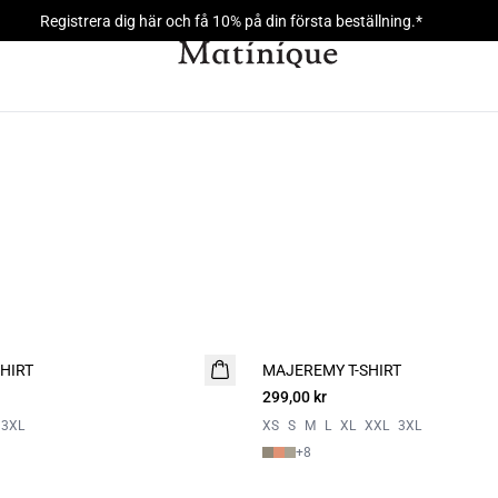
Registrera dig här och få 10% på din första beställning.*
HIRT
MAJEREMY T-SHIRT
NYHET
299,00 kr
2 for 500
3XL
XS
S
M
L
XL
XXL
3XL
+
8