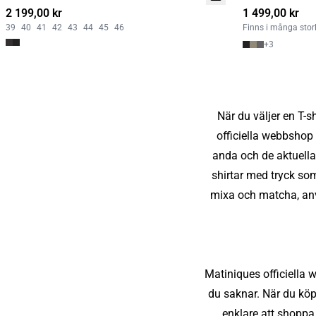
2 199,00 kr
1 499,00 kr
39
40
41
42
43
44
45
46
Finns i många stor
+
3
När du väljer en T-s
officiella webbshop 
anda och de aktuella
shirtar med tryck som
mixa och matcha, anvä
Matiniques officiella 
du saknar. När du köpe
enklare att shoppa 