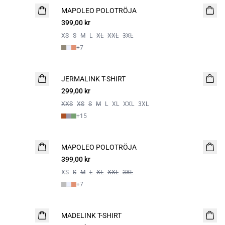
MAPOLEO POLOTRÖJA
NYHET
399,00 kr
XS
S
M
L
XL
XXL
3XL
+
7
JERMALINK T-SHIRT
NYHET
299,00 kr
2 for 500
XXS
XS
S
M
L
XL
XXL
3XL
+
15
MAPOLEO POLOTRÖJA
399,00 kr
XS
S
M
L
XL
XXL
3XL
+
7
MADELINK T-SHIRT
2 for 500