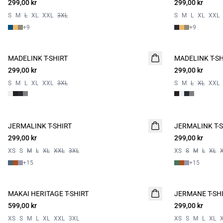
299,00 kr
299,00 kr
S
M
L
XL
XXL
3XL
S
M
L
XL
XXL
+
9
+
9
MADELINK T-SHIRT
2 for 500
MADELINK T-SH
2 for 500
299,00 kr
299,00 kr
S
M
L
XL
XXL
3XL
S
M
L
XL
XXL
JERMALINK T-SHIRT
JERMALINK T-S
299,00 kr
299,00 kr
XS
S
M
L
XL
XXL
3XL
XS
S
M
L
XL
+
15
+
15
MAKAI HERITAGE T-SHIRT
NYHET
JERMANE T-SH
NYHET
599,00 kr
299,00 kr
2 for 500
XS
S
M
L
XL
XXL
3XL
XS
S
M
L
XL