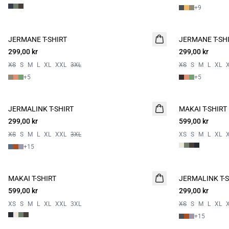
+
9
JERMANE T-SHIRT
NYHET
JERMANE T-SH
NYHET
299,00 kr
2 for 500
299,00 kr
2 for 500
XS
S
M
L
XL
XXL
3XL
XS
S
M
L
XL
+
5
+
5
JERMALINK T-SHIRT
NYHET
MAKAI T-SHIRT
NYHET
299,00 kr
2 for 500
599,00 kr
XS
S
M
L
XL
XXL
3XL
XS
S
M
L
XL
+
15
MAKAI T-SHIRT
NYHET
JERMALINK T-S
NYHET
599,00 kr
299,00 kr
2 for 500
XS
S
M
L
XL
XXL
3XL
XS
S
M
L
XL
+
15