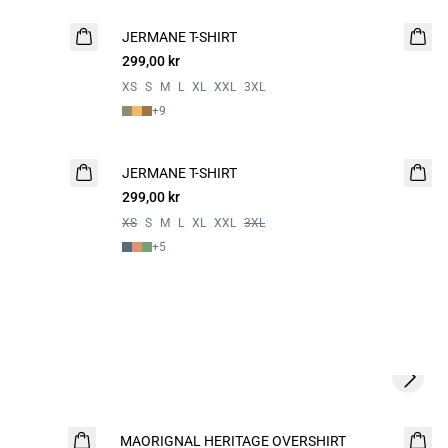
JERMANE T-SHIRT
NYHET
299,00 kr
2 for 500
XS
S
M
L
XL
XXL
3XL
+
9
JERMANE T-SHIRT
NYHET
299,00 kr
2 for 500
XS
S
M
L
XL
XXL
3XL
+
5
Next s
MAORIGNAL HERITAGE OVERSHIRT
NYHET