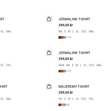
IRT
JERMALINK T-SHIRT
NYHET
299,00 kr
2 for 500
XXL
3XL
XS
S
M
L
XL
XXL
3XL
+
15
JERMALINK T-SHIRT
NYHET
299,00 kr
2 for 500
XXL
3XL
XXS
XS
S
M
L
XL
XXL
3XL
+
15
HIRT
MAJEREMY T-SHIRT
NYHET
299,00 kr
2 for 500
XXL
3XL
XS
S
M
L
XL
XXL
3XL
+
8