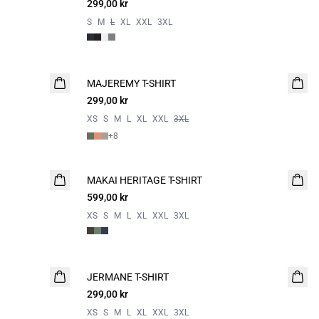
299,00 kr
S
M
L
XL
XXL
3XL
MAJEREMY T-SHIRT
2 for 500
299,00 kr
XS
S
M
L
XL
XXL
3XL
+
8
MAKAI HERITAGE T-SHIRT
NYHET
599,00 kr
XS
S
M
L
XL
XXL
3XL
JERMANE T-SHIRT
NYHET
299,00 kr
2 for 500
XS
S
M
L
XL
XXL
3XL