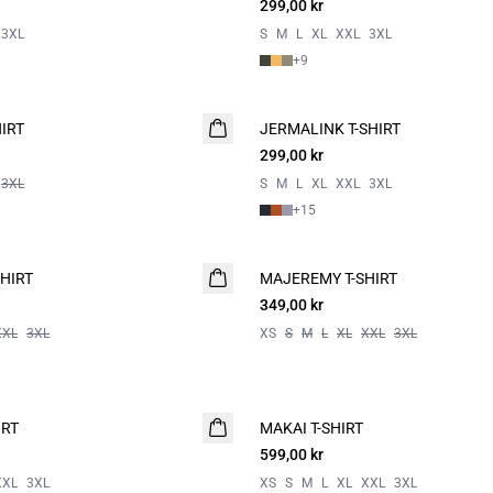
299,00 kr
3XL
S
M
L
XL
XXL
3XL
+
9
IRT
JERMALINK T-SHIRT
2 for 500
299,00 kr
3XL
S
M
L
XL
XXL
3XL
+
15
HIRT
MAJEREMY T-SHIRT
349,00 kr
XXL
3XL
XS
S
M
L
XL
XXL
3XL
IRT
MAKAI T-SHIRT
NYHET
599,00 kr
XXL
3XL
XS
S
M
L
XL
XXL
3XL