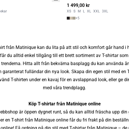
1 499,00 kr
lekar
XS
S
M
L
XL
XXL
3XL
+
5
hirt från Matinique kan du lita på att stil och komfort går hand 
får du alltid enkel tillgång till ett brett sortiment av T-shirtar 
 trenderna. Hitta allt från bekväma basplagg du kan använda året
 garanterat fulländar din nya look. Skapa din egen stil med en T
nd T-shirten under en kavaj för en avslappnad look, eller ge din
med våra trendplagg.
Köp T-shirtar från Matinique online
webbshop är öppen dygnet runt, så du kan alltid fräscha upp din 
r en T-shirt från Matinique online får du fri frakt på din beställn
online! Få ordning på din stil med T-shirtar från Matinique – de