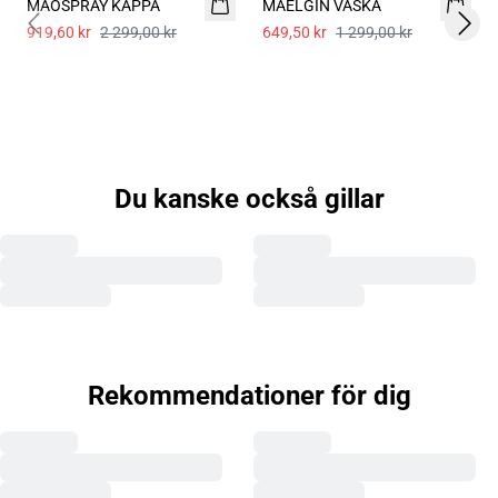
MAOSPRAY KAPPA
MAELGIN VÄSKA
919,60 kr
2 299,00 kr
649,50 kr
1 299,00 kr
Previous slide
Next 
Du kanske också gillar
Rekommendationer för dig