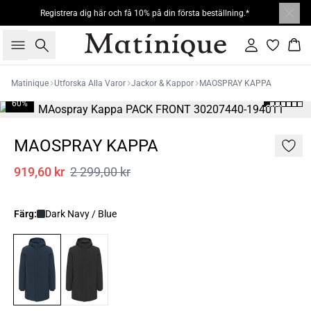
Registrera dig här och få 10% på din första beställning.*
Sök
Logga in
Kor
Matinique
Utforska Alla Varor
Jackor & Kappor
MAOSPRAY KAPPA
60%
MAOSPRAY KAPPA
919,60 kr
2 299,00 kr
Färg:
Dark Navy / Blue