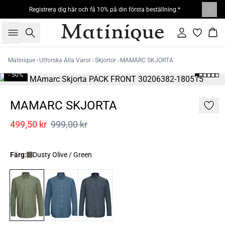
Registrera dig här och få 10% på din första beställning.*
Sök
Logga in
Kor
Matinique
Utforska Alla Varor
Skjortor
MAMARC SKJORTA
- 50%
MAMARC SKJORTA
499,50 kr
999,00 kr
Färg:
Dusty Olive / Green