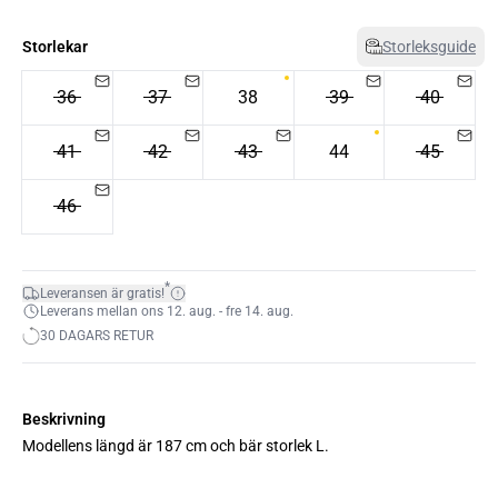
Storlekar
Storleksguide
36
37
38
39
40
41
42
43
44
45
46
*
Leveransen är gratis!
Leverans mellan ons 12. aug. - fre 14. aug.
30 DAGARS RETUR
Beskrivning
Modellens längd är 187 cm och bär storlek L.