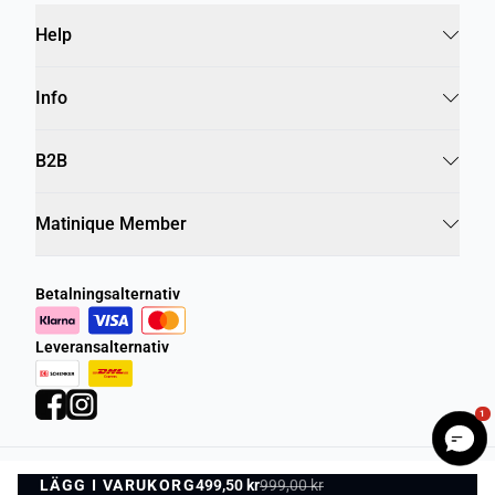
Help
Info
B2B
Matinique Member
Betalningsalternativ
Leveransalternativ
1
LÄGG I VARUKORG
Integritetspolicy
Villkor
499,50 kr
999,00 kr