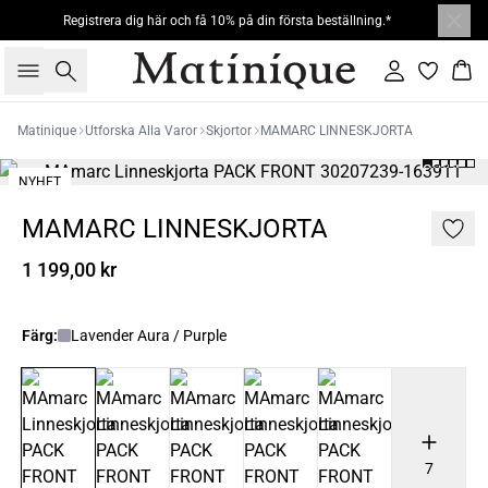
Registrera dig här och få 10% på din första beställning.*
Sök
Logga in
Kor
Matinique
Utforska Alla Varor
Skjortor
MAMARC LINNESKJORTA
NYHET
MAMARC LINNESKJORTA
1 199,00 kr
Färg:
Lavender Aura / Purple
7