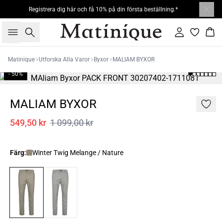
Registrera dig här och få 10% på din första beställning.*
Sök
Logga in
Kor
Matinique
Utforska Alla Varor
Byxor
MALIAM BYXOR
- 50%
MALIAM BYXOR
549,50 kr
1 099,00 kr
Färg:
Winter Twig Melange / Nature