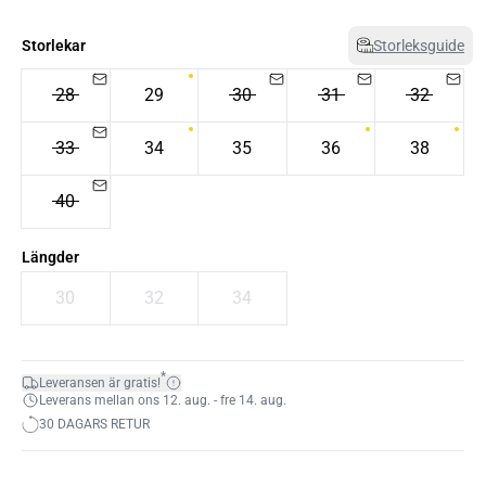
Storlekar
Storleksguide
28
29
30
31
32
33
34
35
36
38
40
Längder
30
32
34
*
Leveransen är gratis!
Leverans mellan ons 12. aug. - fre 14. aug.
30 DAGARS RETUR