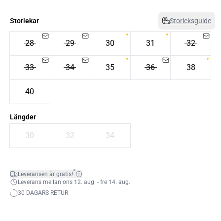
Storlekar
Storleksguide
28
29
30
31
32
33
34
35
36
38
40
Längder
30
32
34
*
Leveransen är gratis!
Leverans mellan ons 12. aug. - fre 14. aug.
30 DAGARS RETUR