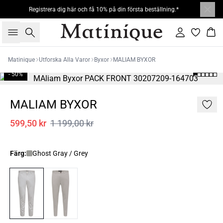
Registrera dig här och få 10% på din första beställning.*
Sök
Logga in
Kor
Matinique
Utforska Alla Varor
Byxor
MALIAM BYXOR
- 50%
MALIAM BYXOR
599,50 kr
1 199,00 kr
Färg:
Ghost Gray / Grey