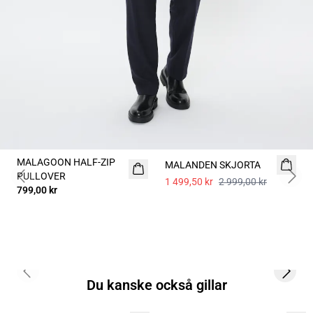
- 50%
MALAGOON HALF-ZIP
NYHET
MALANDEN SKJORTA
PULLOVER
1 499,50 kr
2 999,00 kr
Previous slide
Next 
799,00 kr
Previous slide
Next s
Du kanske också gillar