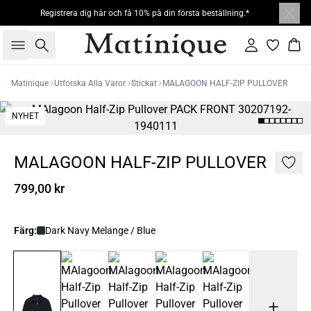
Registrera dig här och få 10% på din första beställning.*
Sök
Logga in
Kor
Matinique
Utforska Alla Varor
Stickat
MALAGOON HALF-ZIP PULLOVER
NYHET
MALAGOON HALF-ZIP PULLOVER
799,00 kr
Färg:
Dark Navy Melange / Blue