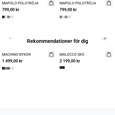
MAPOLO POLOTRÖJA
NYHET
MAPOLO POLOTRÖJA
NYHET
799,00 kr
2 FOR 1200
799,00 kr
2 FOR 1200
+
3
+
2
Previous slide
Next s
Rekommendationer för dig
MACHINO BYXOR
NYHET
MALOCCO SKO
NYHET
1 499,00 kr
2 199,00 kr
+
3