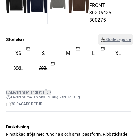
Storlekar
Storleksguide
XS
S
M
L
XL
XXL
3XL
*
Leveransen är gratis!
Leverans mellan ons 12. aug. - fre 14. aug.
30 DAGARS RETUR
Beskrivning
Finstickad tröja med rund hals och smal passform. Ribbstickade