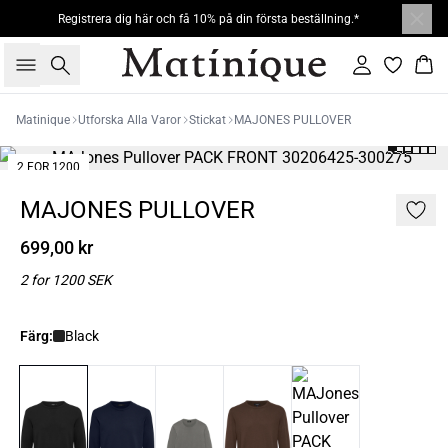
Registrera dig här och få 10% på din första beställning.*
Sök
Logga in
Kor
Matinique
Utforska Alla Varor
Stickat
MAJONES PULLOVER
2 FOR 1200
MAJONES PULLOVER
699,00 kr
2 for 1200 SEK
Färg:
Black