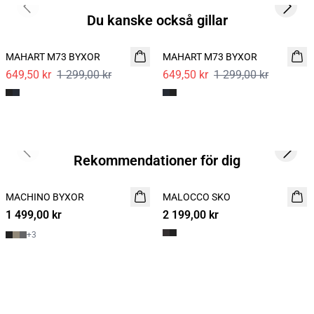
Previous slide
Next s
Du kanske också gillar
- 50%
- 50%
MAHART M73 BYXOR
MAHART M73 BYXOR
649,50 kr
1 299,00 kr
649,50 kr
1 299,00 kr
Previous slide
Next s
Rekommendationer för dig
MACHINO BYXOR
NYHET
MALOCCO SKO
NYHET
1 499,00 kr
2 199,00 kr
+
3