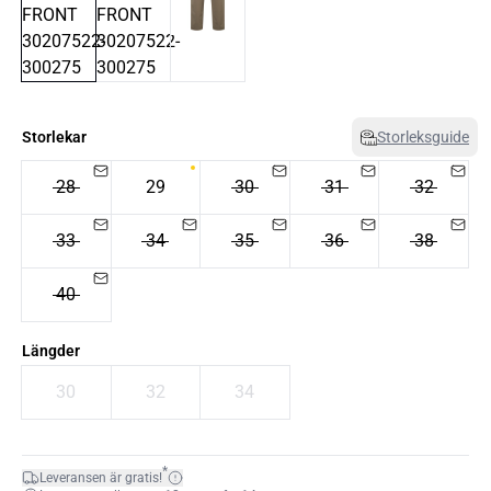
Storlekar
Storleksguide
28
29
30
31
32
33
34
35
36
38
40
Längder
30
32
34
*
Leveransen är gratis!