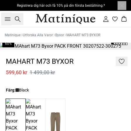
Registrera dig här och få 10% på din första beställning.*
Sök
Logga in
Kor
Matinique
Utforska Alla Varor
Byxor
MAHART M73 BYXOR
60%
MAHART M73 BYXOR
599,60 kr
1 499,00 kr
Färg:
Black