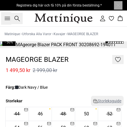
Registrera dig här och få 10% på din första beställning.*
Sök
Logga in
Kor
Matinique
Utforska Alla Varor
Kavajer
MAGEORGE BLAZER
- 50%
MAGEORGE BLAZER
1 499,50 kr
2 999,00 kr
Färg:
Dark Navy / Blue
Storlekar
Storleksguide
44
46
48
50
52