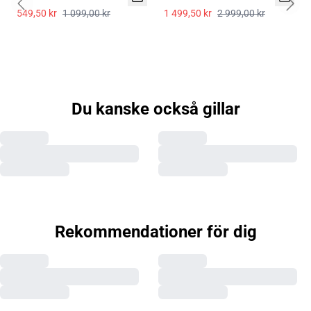
Previous slide
Next 
549,50 kr
1 099,00 kr
1 499,50 kr
2 999,00 kr
Du kanske också gillar
Rekommendationer för dig