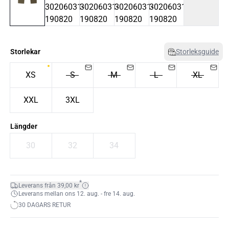
Storlekar
Storleksguide
XS
S
M
L
XL
XXL
3XL
Längder
30
32
34
*
Leverans från 39,00 kr
Leverans mellan ons 12. aug. - fre 14. aug.
30 DAGARS RETUR