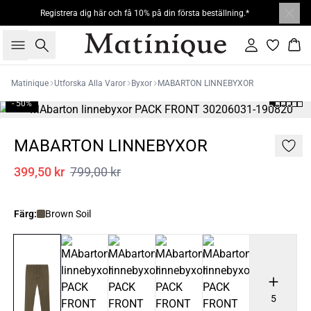
Registrera dig här och få 10% på din första beställning.*
Sök
Logga in
Kor
Matinique
Utforska Alla Varor
Byxor
MABARTON LINNEBYXOR
- 50%
MABARTON LINNEBYXOR
399,50 kr
799,00 kr
Färg:
Brown Soil
5