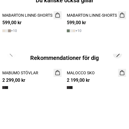
Du kanske också gillar
MABARTON LINNE-SHORTS
NYHET
MABARTON LINNE-SHORTS
NYHET
599,00 kr
599,00 kr
+
10
+
10
Previous slide
Next s
Rekommendationer för dig
MABUMO STÖVLAR
NYHET
MALOCCO SKO
NYHET
2 299,00 kr
2 199,00 kr