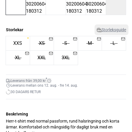
Storlekar
Storleksguide
XXS
XS
S
M
L
XL
XXL
3XL
*
Leverans från 39,00 kr
Leverans mellan ons 12. aug. - fre 14. aug.
30 DAGARS RETUR
Beskrivning
Herr-t-shirt med normal passform, rund halsringning och korta
ärmar. Komfortabel och mångsidig för dagligt bruk med en