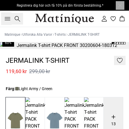
Registrera dig här och få 10% på din första beställning.*
Sök
Logga in
Kor
Matinique
Utforska Alla Varor
T-shirts
JERMALINK T-SHIRT
60%
JERMALINK T-SHIRT
119,60 kr
299,00 kr
Färg:
Light Army / Green
13