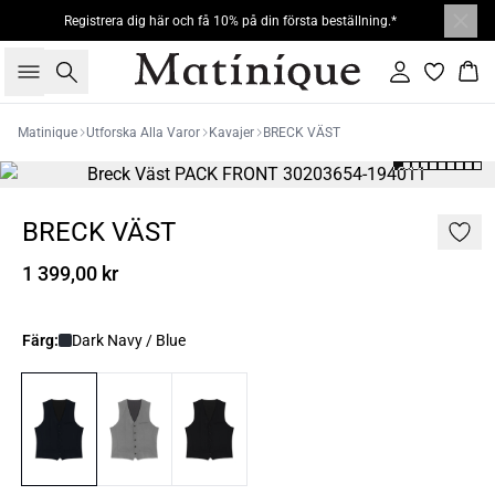
Registrera dig här och få 10% på din första beställning.*
Sök
Logga in
Kor
Matinique
Utforska Alla Varor
Kavajer
BRECK VÄST
BRECK VÄST
1 399,00 kr
Färg:
Dark Navy / Blue