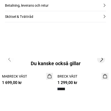
Betalning, leverans och retur
Skötsel & Tvättråd
Previous slide
Next s
Du kanske också gillar
MABRECK VÄST
NYHET
BRECK VÄST
1 699,00 kr
1 299,00 kr