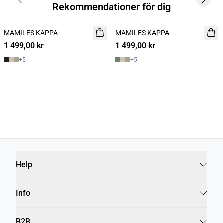
Previous slide
Next s
Rekommendationer för dig
MAMILES KAPPA
NYHET
MAMILES KAPPA
NYHET
1 499,00 kr
1 499,00 kr
+
5
+
5
Help
Info
B2B