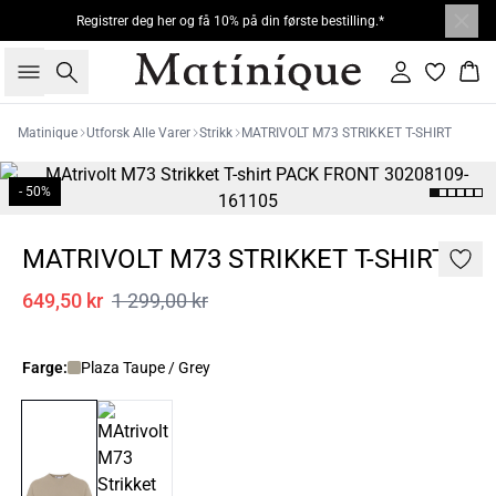
Registrer deg her og få 10% på din første bestilling.*
Søk
Logg inn
Han
Matinique
Utforsk Alle Varer
Strikk
MATRIVOLT M73 STRIKKET T-SHIRT
- 50%
MATRIVOLT M73 STRIKKET T-SHIRT
649,50 kr
1 299,00 kr
Farge:
Plaza Taupe / Grey