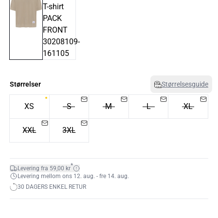
Størrelser
Størrelsesguide
XS
S
M
L
XL
XXL
3XL
*
Levering fra 59,00 kr
Levering mellom ons 12. aug. - fre 14. aug.
30 DAGERS ENKEL RETUR