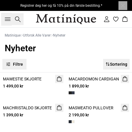
Registrer deg her og få 10% på din første bestilling.*
Søk
Logg inn
Han
Matinique
Utforsk Alle Varer
Nyheter
Nyheter
Filtre
Sortering
MAWESTIE SKJORTE
NYHET
MACARDOMON CARDIGAN
NYHET
1 499,00 kr
1 899,00 kr
MACHRISTALDO SKJORTE
NYHET
MASWEATIO PULLOVER
NYHET
1 399,00 kr
2 199,00 kr