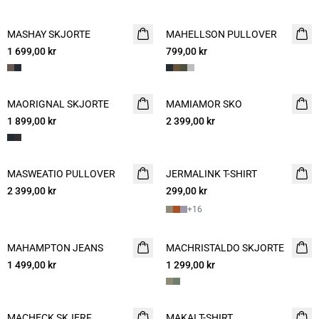
MASHAY SKJORTE
NYHET
MAHELLSON PULLOVER
NYHET
1 699,00 kr
799,00 kr
2 FOR 1200
MAORIGNAL SKJORTE
NYHET
MAMIAMOR SKO
NYHET
1 899,00 kr
2 399,00 kr
MASWEATIO PULLOVER
NYHET
JERMALINK T-SHIRT
NYHET
2 399,00 kr
299,00 kr
2 for 500
+
16
MAHAMPTON JEANS
NYHET
MACHRISTALDO SKJORTE
NYHET
1 499,00 kr
1 299,00 kr
MACHECK SKJERF
NYHET
MAKAI T-SHIRT
NYHET