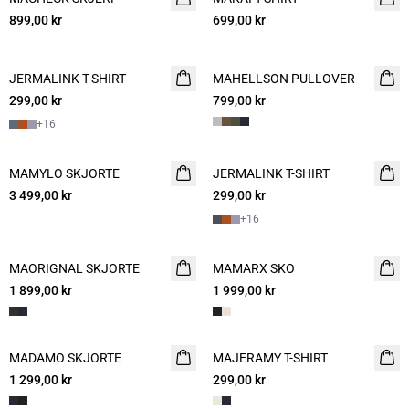
899,00 kr
699,00 kr
JERMALINK T-SHIRT
NYHET
MAHELLSON PULLOVER
NYHET
299,00 kr
2 for 500
799,00 kr
2 FOR 1200
+
16
MAMYLO SKJORTE
NYHET
JERMALINK T-SHIRT
NYHET
3 499,00 kr
299,00 kr
2 for 500
+
16
MAORIGNAL SKJORTE
NYHET
MAMARX SKO
NYHET
1 899,00 kr
1 999,00 kr
MADAMO SKJORTE
NYHET
MAJERAMY T-SHIRT
NYHET
1 299,00 kr
299,00 kr
2 for 500