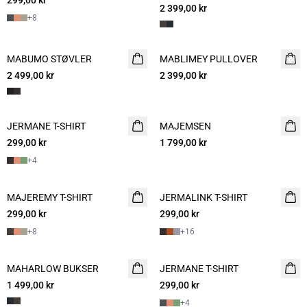
299,00 kr
2 399,00 kr
+
8
MABUMO STØVLER
NYHET
MABLIMEY PULLOVER
NYHET
2 499,00 kr
2 399,00 kr
JERMANE T-SHIRT
NYHET
MAJEMSEN
NYHET
299,00 kr
2 for 500
1 799,00 kr
+
4
MAJEREMY T-SHIRT
NYHET
JERMALINK T-SHIRT
NYHET
299,00 kr
2 for 500
299,00 kr
2 for 500
+
8
+
16
MAHARLOW BUKSER
NYHET
JERMANE T-SHIRT
NYHET
1 499,00 kr
299,00 kr
2 for 500
+
4