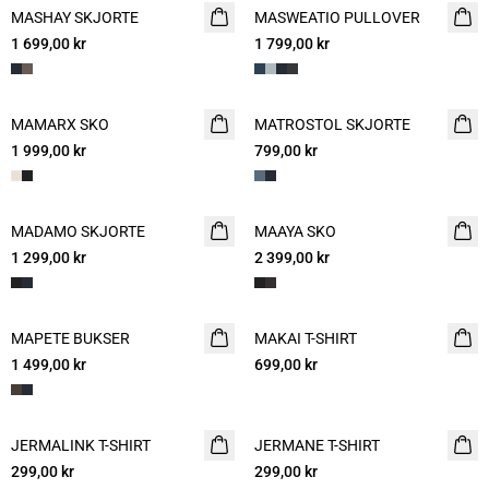
MASHAY SKJORTE
NYHET
MASWEATIO PULLOVER
NYHET
1 699,00 kr
1 799,00 kr
MAMARX SKO
NYHET
MATROSTOL SKJORTE
NYHET
1 999,00 kr
799,00 kr
2 FOR 1200
MADAMO SKJORTE
NYHET
MAAYA SKO
NYHET
1 299,00 kr
2 399,00 kr
MAPETE BUKSER
NYHET
MAKAI T-SHIRT
NYHET
1 499,00 kr
699,00 kr
JERMALINK T-SHIRT
NYHET
JERMANE T-SHIRT
NYHET
299,00 kr
2 for 500
299,00 kr
2 for 500