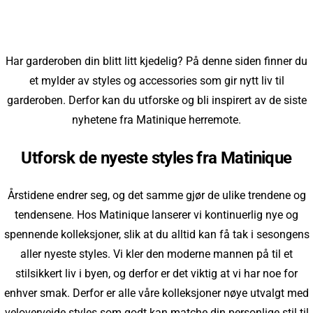
Har garderoben din blitt litt kjedelig? På denne siden finner du
et mylder av styles og accessories som gir nytt liv til
garderoben. Derfor kan du utforske og bli inspirert av de siste
nyhetene fra Matinique herremote.
Utforsk de nyeste styles fra Matinique
Årstidene endrer seg, og det samme gjør de ulike trendene og
tendensene. Hos Matinique lanserer vi kontinuerlig nye og
spennende kolleksjoner, slik at du alltid kan få tak i sesongens
aller nyeste styles. Vi kler den moderne mannen på til et
stilsikkert liv i byen, og derfor er det viktig at vi har noe for
enhver smak. Derfor er alle våre kolleksjoner nøye utvalgt med
veloverveide styles som godt kan matche din personlige stil til