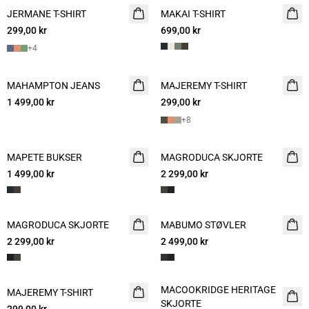
JERMANE T-SHIRT
NYHET
MAKAI T-SHIRT
NYHET
299,00 kr
2 for 500
699,00 kr
+
4
MAHAMPTON JEANS
NYHET
MAJEREMY T-SHIRT
NYHET
1 499,00 kr
299,00 kr
2 for 500
+
8
MAPETE BUKSER
NYHET
MAGRODUCA SKJORTE
NYHET
1 499,00 kr
2 299,00 kr
MAGRODUCA SKJORTE
NYHET
MABUMO STØVLER
NYHET
2 299,00 kr
2 499,00 kr
MACOOKRIDGE HERITAGE
MAJEREMY T-SHIRT
NYHET
NYHET
SKJORTE
2 for 500