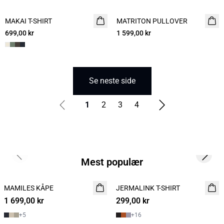
MAKAI T-SHIRT
NYHET
MATRITON PULLOVER
NYHET
699,00 kr
1 599,00 kr
Se neste side
1
2
3
4
Previous slide
Next s
Mest populær
MAMILES KÅPE
NYHET
JERMALINK T-SHIRT
NYHET
1 699,00 kr
299,00 kr
2 for 500
+
5
+
16