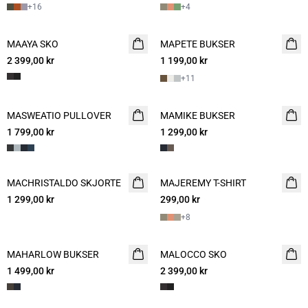
+
16
+
4
MAAYA SKO
NYHET
MAPETE BUKSER
NYHET
2 399,00 kr
1 199,00 kr
+
11
MASWEATIO PULLOVER
NYHET
MAMIKE BUKSER
NYHET
1 799,00 kr
1 299,00 kr
MACHRISTALDO SKJORTE
NYHET
MAJEREMY T-SHIRT
NYHET
1 299,00 kr
299,00 kr
2 for 500
+
8
MAHARLOW BUKSER
NYHET
MALOCCO SKO
NYHET
1 499,00 kr
2 399,00 kr