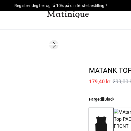
Registrer deg her og få 10% på din første bestilling.*
- 40%
Next slide
MATANK TO
179,40 kr
299,00 
Farge:
Black