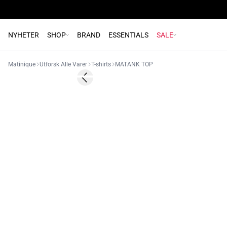
NYHETER
SHOP
BRAND
ESSENTIALS
SALE
Matinique
Utforsk Alle Varer
T-shirts
MATANK TOP
- 40%
Previous slide