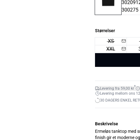
Størrelser
XS
XXL
*
Levering fra 59,00 kr
Levering mellom ons 12. 
30 DAGERS ENKEL RET
Beskrivelse
Ermeløs tanktop med sma
finish gir et moderne og