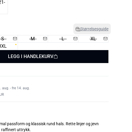
Størrelsesguide
S
M
L
XL
3XL
LEGG I HANDLEKURV
aug. - fre 14. aug.
UR
l passform og klassisk rund hals. Rette linjer og jevn
 raffinert uttrykk.