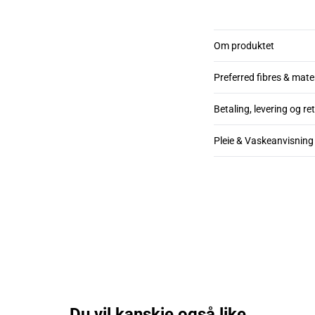
Om produktet
Preferred fibres & mate
Betaling, levering og re
Pleie & Vaskeanvisning
Du vil kanskje også like