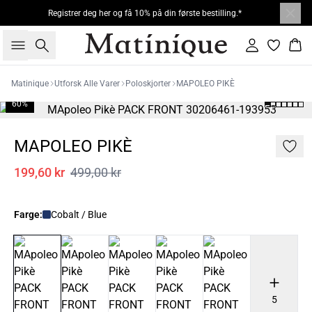
Registrer deg her og få 10% på din første bestilling.*
Søk
Logg inn
Han
Matinique
Utforsk Alle Varer
Poloskjorter
MAPOLEO PIKÈ
60%
MAPOLEO PIKÈ
199,60 kr
499,00 kr
Farge:
Cobalt / Blue
5