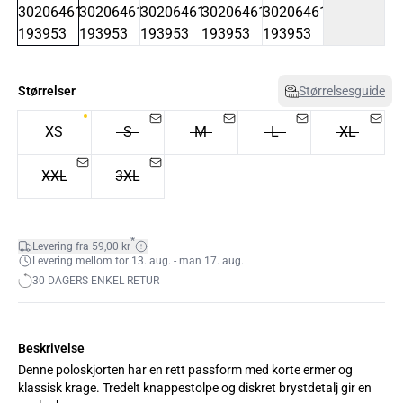
Størrelser
Størrelsesguide
XS
S
M
L
XL
XXL
3XL
*
Levering fra 59,00 kr
Levering mellom tor 13. aug. - man 17. aug.
30 DAGERS ENKEL RETUR
Beskrivelse
Denne poloskjorten har en rett passform med korte ermer og
klassisk krage. Tredelt knappestolpe og diskret brystdetalj gir en