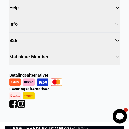
Help
Info
B2B
Matinique Member
Betalingsalternativer
Leveringsalternativer
1
Personvernregler
Vilkår og betingelser
LEGG I HANDLEKURV
199,60 kr
499,00 kr