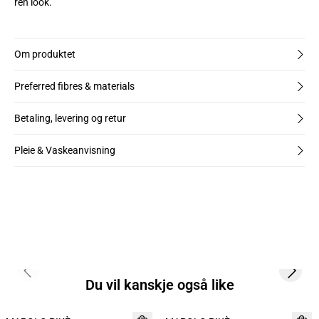
ren look.
Om produktet
Preferred fibres & materials
Betaling, levering og retur
Pleie & Vaskeanvisning
Previous slide
Next s
Du vil kanskje også like