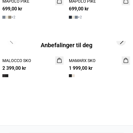
MAPOLO PIKÈ
NYHET
MAPOLO PIKÈ
NYHET
699,00 kr
2 FOR 1200
699,00 kr
2 FOR 1200
+
2
+
2
Previous slide
Next s
Anbefalinger til deg
MALOCCO SKO
NYHET
MAMARX SKO
NYHET
2 399,00 kr
1 999,00 kr