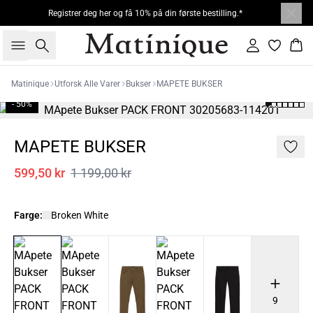
Registrer deg her og få 10% på din første bestilling.*
Søk
Logg inn
Han
Matinique
Utforsk Alle Varer
Bukser
MAPETE BUKSER
- 50%
MAPETE BUKSER
599,50 kr
1 199,00 kr
Farge:
Broken White
9