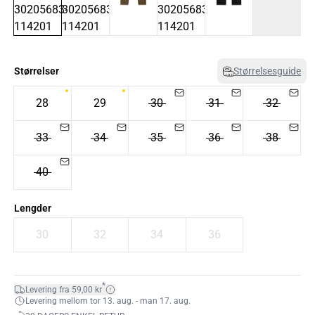
Størrelser
Størrelsesguide
28
29
30
31
32
33
34
35
36
38
40
Lengder
30
32
34
36
*
Levering fra 59,00 kr
Levering mellom tor 13. aug. - man 17. aug.