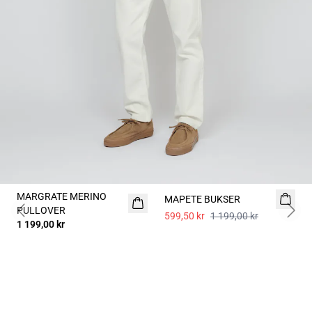
- 50%
MARGRATE MERINO
MAPETE BUKSER
PULLOVER
599,50 kr
1 199,00 kr
Previous slide
Next 
1 199,00 kr