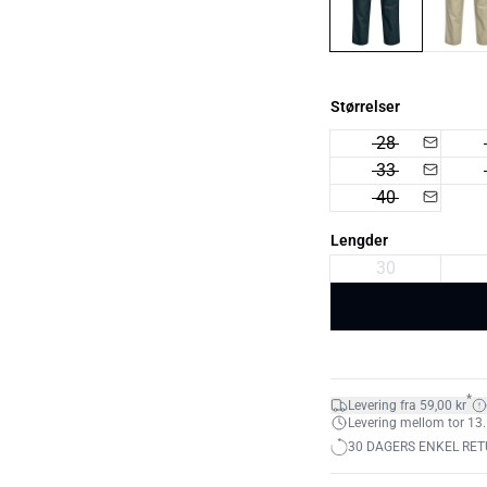
Størrelser
28
33
40
Lengder
30
*
Levering fra 59,00 kr
Levering mellom tor 13.
30 DAGERS ENKEL RET