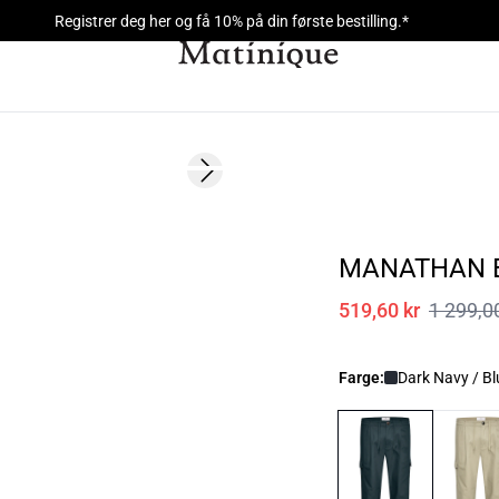
Registrer deg her og få 10% på din første bestilling.*
60%
Next slide
MANATHAN 
519,60 kr
1 299,0
Farge:
Dark Navy / Bl