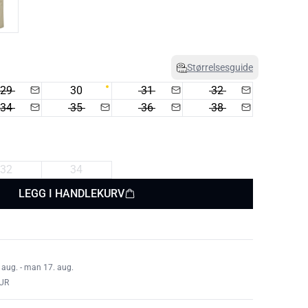
Størrelsesguide
29
30
31
32
34
35
36
38
32
34
LEGG I HANDLEKURV
 aug. - man 17. aug.
UR