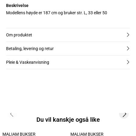
Beskrivelse
Modellens høyde er 187 cm og bruker str. L, 33 eller 50
Om produktet
Betaling, levering og retur
Pleie & Vaskeanvisning
Previous slide
Next s
Du vil kanskje også like
MALIAM BUKSER
MALIAM BUKSER