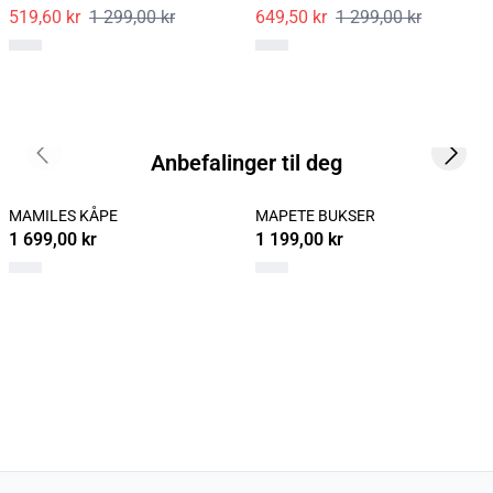
519,60 kr
1 299,00 kr
649,50 kr
1 299,00 kr
Anbefalinger til deg
Previous slide
Next s
MAMILES KÅPE
MAPETE BUKSER
1 699,00 kr
1 199,00 kr