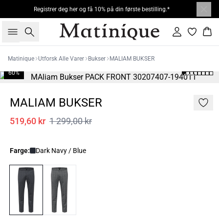
Registrer deg her og få 10% på din første bestilling.*
Søk
Logg inn
Han
Matinique
Utforsk Alle Varer
Bukser
MALIAM BUKSER
60%
MALIAM BUKSER
519,60 kr
1 299,00 kr
Farge:
Dark Navy / Blue