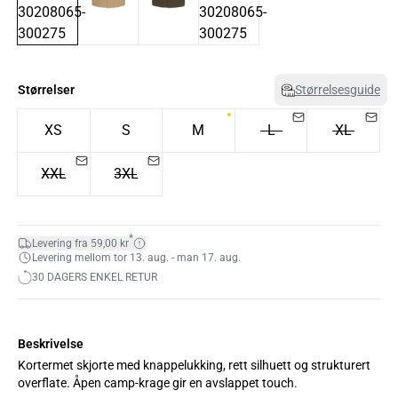
Størrelser
Størrelsesguide
XS
S
M
L
XL
XXL
3XL
*
Levering fra 59,00 kr
Levering mellom tor 13. aug. - man 17. aug.
30 DAGERS ENKEL RETUR
Beskrivelse
Kortermet skjorte med knappelukking, rett silhuett og strukturert
overflate. Åpen camp-krage gir en avslappet touch.