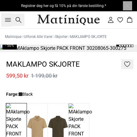
Registrer deg her og få 10% på din første bestilling.*
Søk
Logg inn
Han
Matinique
Utforsk Alle Varer
Skjorter
MAKLAMPO SKJORTE
- 50%
MAKLAMPO SKJORTE
599,50 kr
1 199,00 kr
Farge:
Black