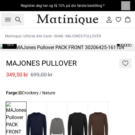
Registrer deg her og få 10% på din første bestilling.*
Søk
Logg inn
Han
Matinique
Utforsk Alle Varer
Strikk
MAJONES PULLOVER
- 50%
MAJONES PULLOVER
349,50 kr
699,00 kr
Farge:
Crockery / Nature