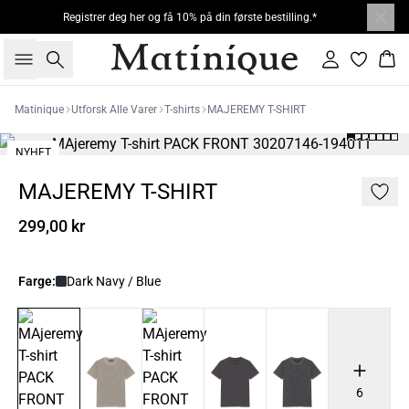
Registrer deg her og få 10% på din første bestilling.*
Søk
Logg inn
Han
Matinique
Utforsk Alle Varer
T-shirts
MAJEREMY T-SHIRT
NYHET
MAJEREMY T-SHIRT
299,00 kr
Farge:
Dark Navy / Blue
6