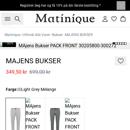
Registrer deg her og få 10% på din første bestilling.*
Søk
Logg inn
Han
Matinique
Utforsk Alle Varer
Bukser
MAJENS BUKSER
- 50%
MAJENS BUKSER
349,50 kr
699,00 kr
Farge:
Light Grey Melange