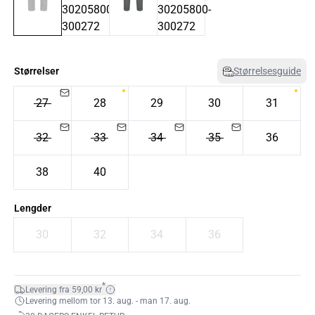
Størrelser
Størrelsesguide
27
28
29
30
31
32
33
34
35
36
38
40
Lengder
30
32
34
36
*
Levering fra 59,00 kr
Levering mellom tor 13. aug. - man 17. aug.