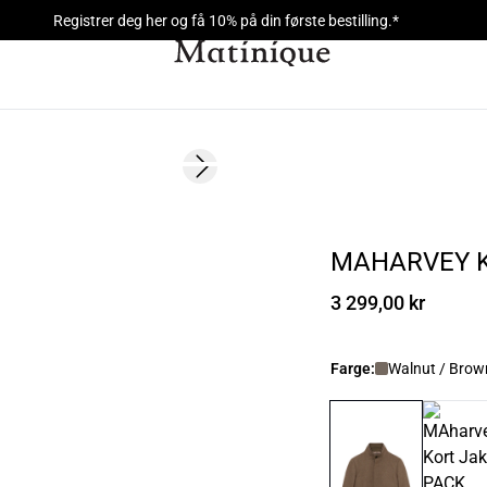
Registrer deg her og få 10% på din første bestilling.*
Next slide
MAHARVEY K
3 299,00 kr
Farge:
Walnut / Brow