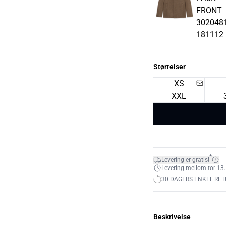
Størrelser
XS
XXL
*
Levering er gratis!
Levering mellom tor 13.
30 DAGERS ENKEL RET
Beskrivelse