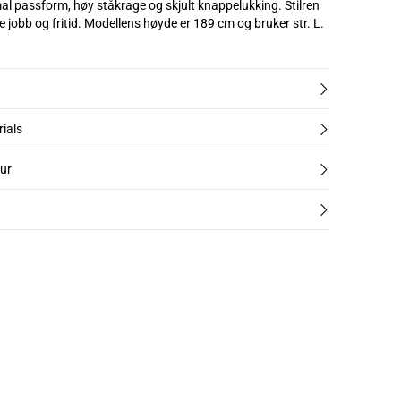
al passform, høy ståkrage og skjult knappelukking. Stilren
og komfortabel for både jobb og fritid. Modellens høyde er 189 cm og bruker str. L.
rials
tur