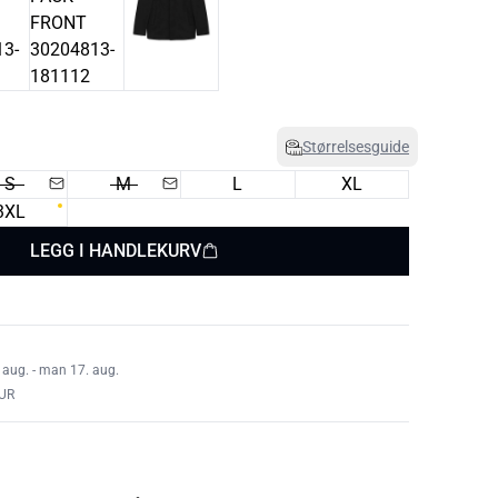
Størrelsesguide
S
M
L
XL
3XL
LEGG I HANDLEKURV
 aug. - man 17. aug.
UR