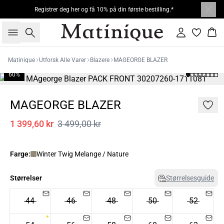
Registrer deg her og få 10% på din første bestilling.*
Søk
Logg inn
Han
Matinique
Utforsk Alle Varer
Blazere
MAGEORGE BLAZER
60%
MAGEORGE BLAZER
1 399,60 kr
3 499,00 kr
Farge:
Winter Twig Melange / Nature
Størrelser
Størrelsesguide
44
46
48
50
52