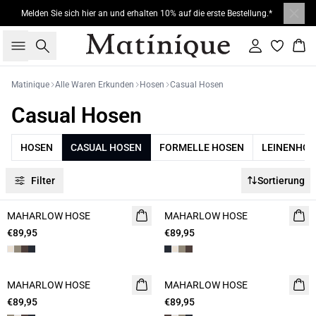
Melden Sie sich hier an und erhalten 10% auf die erste Bestellung.*
Suche
Einloggen
War
Matinique
Alle Waren Erkunden
Hosen
Casual Hosen
Casual Hosen
HOSEN
CASUAL HOSEN
FORMELLE HOSEN
LEINENHOS
Filter
Sortierung
MAHARLOW HOSE
NEUHEIT
MAHARLOW HOSE
NEUHEIT
€89,95
€89,95
MAHARLOW HOSE
NEUHEIT
MAHARLOW HOSE
NEUHEIT
€89,95
€89,95