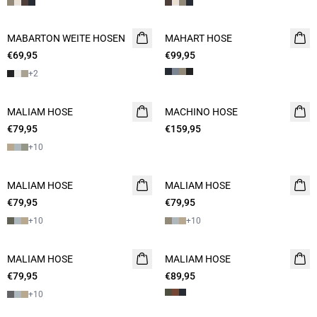
MABARTON WEITE HOSEN
NEUHEIT
MAHART HOSE
NEUHEIT
€69,95
€99,95
+
2
MALIAM HOSE
NEUHEIT
MACHINO HOSE
€79,95
€159,95
+
10
MALIAM HOSE
NEUHEIT
MALIAM HOSE
€79,95
€79,95
+
10
+
10
MALIAM HOSE
MALIAM HOSE
€79,95
€89,95
+
10