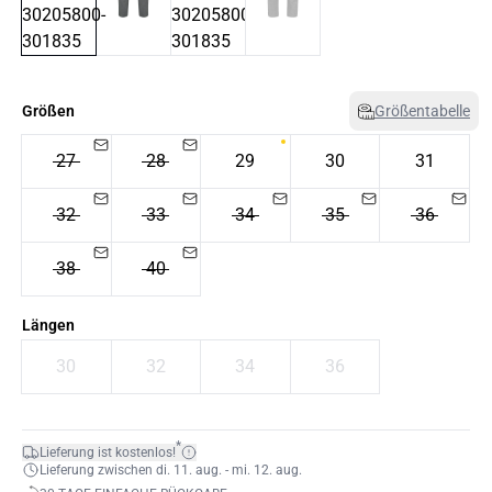
Größen
Größentabelle
27
28
29
30
31
32
33
34
35
36
38
40
Längen
30
32
34
36
*
Lieferung ist kostenlos!
Lieferung zwischen di. 11. aug. - mi. 12. aug.