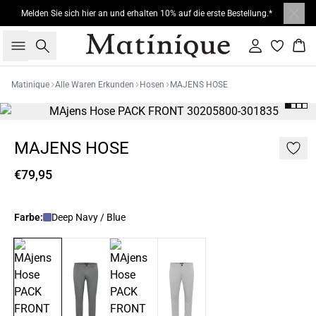
Melden Sie sich hier an und erhalten 10% auf die erste Bestellung.*
Suche
Einloggen
War
Matinique
Alle Waren Erkunden
Hosen
MAJENS HOSE
MAJENS HOSE
€79,95
Farbe:
Deep Navy / Blue