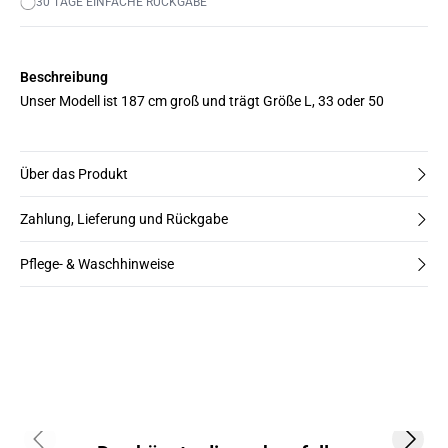
30 TAGE EINFACHE RÜCKGABE
Beschreibung
Unser Modell ist 187 cm groß und trägt Größe L, 33 oder 50
Über das Produkt
Zahlung, Lieferung und Rückgabe
Pflege- & Waschhinweise
Previous slide
Next s