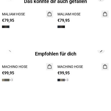
Das könnte dir auch gefallen
MALIAM HOSE
MALIAM HOSE
€79,95
€79,95
Previous slide
Next s
Empfohlen für dich
MACHINO HOSE
NEUHEIT
MACHINO HOSE
NEUHEIT
€99,95
€99,95
+
3
+
3