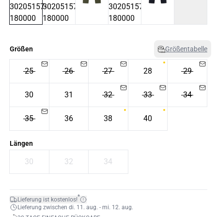
Größen
Größentabelle
25
26
27
28
29
30
31
32
33
34
35
36
38
40
Längen
30
32
34
*
Lieferung ist kostenlos!
Lieferung zwischen di. 11. aug. - mi. 12. aug.