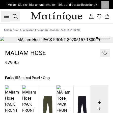
Melden Sie sich hier an und erhalten 10% auf die erste Bestellung.*
Suche
Einloggen
War
Matinique
Alle Waren Erkunden
Hosen
MALIAM HOSE
MALIAM HOSE
€79,95
Farbe:
Smoked Pearl / Grey
8