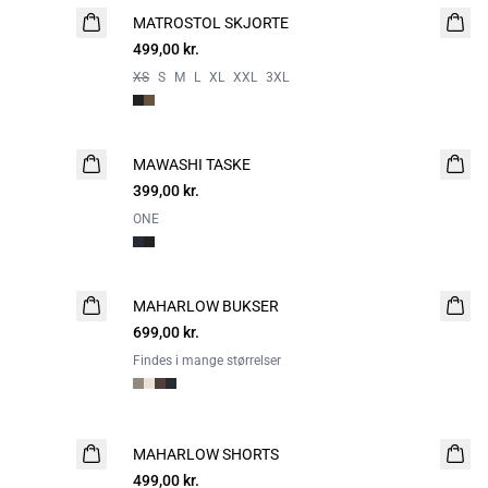
MATROSTOL SKJORTE
NYHED
499,00 kr.
2 FOR 800
XS
S
M
L
XL
XXL
3XL
MAWASHI TASKE
NYHED
399,00 kr.
ONE
MAHARLOW BUKSER
NYHED
699,00 kr.
Findes i mange størrelser
MAHARLOW SHORTS
NYHED
499,00 kr.
2 FOR 800