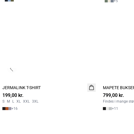
+
5
Previous slide
JERMALINK T-SHIRT
NYHED
MAPETE BUKSE
NYHED
199,00 kr.
2 for 350
799,00 kr.
S
M
L
XL
XXL
3XL
Findes i mange stør
+
16
+
11