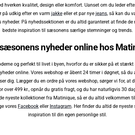
hverken kvalitet, design eller komfort. Uanset om du leder efter
er på udkig efter en varm
jakke
eller et par nye
jeans
, så kan du v
s nyheder. På nyhedssektionen er du altid garanteret at finde de 
bedste inspiration til sæsonens særlige stemninger og trends.
 sæsonens nyheder online hos Mati
erne og perfekt til livet i byen, hvorfor du er sikker på et stærk
yheder online. Vores webshop er åbent 24 timer i døgnet, så du a
ser dig. Lægger du en ordre på vores webshop, sørger vi for, at d
 over 499 kr., opnår du gratis fragt, og du har naturligvis 30 dag
e nyeste kollektioner fra Matinique, så er du altid velkommen til
lge vores
Facebook
eller
Instagram
. Her finder du altid de nyeste
inspiration til din egen personlige stil.