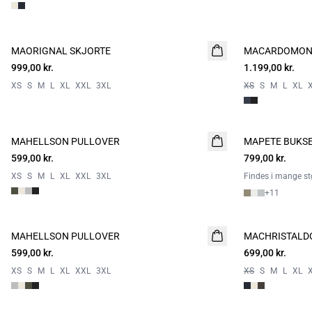
MAORIGNAL SKJORTE
NYHED
MACARDOMON
NYHED
999,00 kr.
1.199,00 kr.
XS
S
M
L
XL
XXL
3XL
XS
S
M
L
XL
MAHELLSON PULLOVER
NYHED
MAPETE BUKS
NYHED
599,00 kr.
799,00 kr.
XS
S
M
L
XL
XXL
3XL
Findes i mange stø
+
11
MAHELLSON PULLOVER
NYHED
MACHRISTALD
NYHED
599,00 kr.
699,00 kr.
XS
S
M
L
XL
XXL
3XL
XS
S
M
L
XL