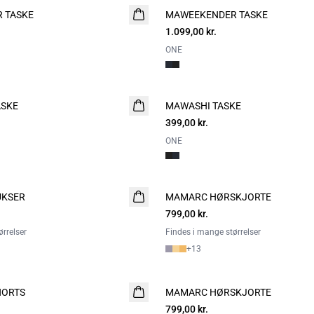
 TASKE
MAWEEKENDER TASKE
NYHED
1.099,00 kr.
ONE
SKE
MAWASHI TASKE
NYHED
399,00 kr.
ONE
UKSER
MAMARC HØRSKJORTE
NYHED
799,00 kr.
rrelser
Findes i mange størrelser
+
13
HORTS
MAMARC HØRSKJORTE
NYHED
799,00 kr.