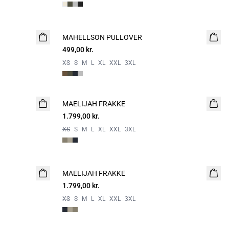
MAHELLSON PULLOVER
NYHED
499,00 kr.
2 FOR 800
XS
S
M
L
XL
XXL
3XL
MAELIJAH FRAKKE
NYHED
1.799,00 kr.
XS
S
M
L
XL
XXL
3XL
MAELIJAH FRAKKE
NYHED
1.799,00 kr.
XS
S
M
L
XL
XXL
3XL