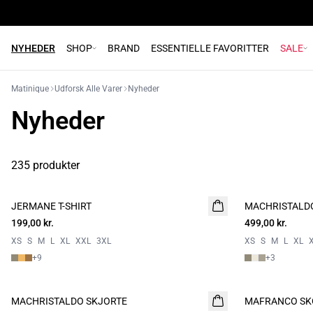
NYHEDER
SHOP
BRAND
ESSENTIELLE FAVORITTER
SALE
Matinique
Udforsk Alle Varer
Nyheder
Nyheder
235 produkter
JERMANE T-SHIRT
NYHED
MACHRISTALD
NYHED
199,00 kr.
2 for 350
499,00 kr.
2 FOR 800
XS
S
M
L
XL
XXL
3XL
XS
S
M
L
XL
+
9
+
3
MACHRISTALDO SKJORTE
NYHED
MAFRANCO SK
NYHED