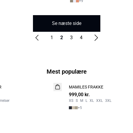
+
9
Se næste side
1
2
3
4
Mest populære
R
MAMILES FRAKKE
NYHED
999,00 kr.
relser
XS
S
M
L
XL
XXL
3XL
+
5