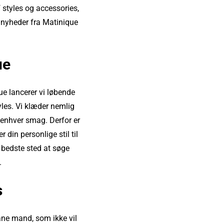
 styles og accessories,
e nyheder fra Matinique
ue
e lancerer vi løbende
yles. Vi klæder nemlig
il enhver smag. Derfor er
din personlige stil til
t bedste sted at søge
.
s
bane mand, som ikke vil