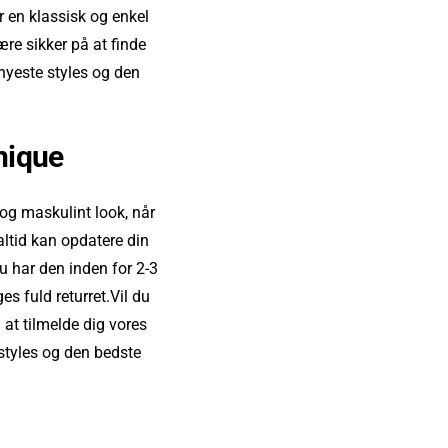
 en klassisk og enkel
ære sikker på at finde
nyeste styles og den
nique
t og maskulint look, når
ltid kan opdatere din
u har den inden for 2-3
es fuld returret.Vil du
 at tilmelde dig vores
 styles og den bedste