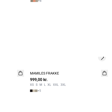
+
8
Next s
MAMILES FRAKKE
NYHED
999,00 kr.
XS
S
M
L
XL
XXL
3XL
+
5