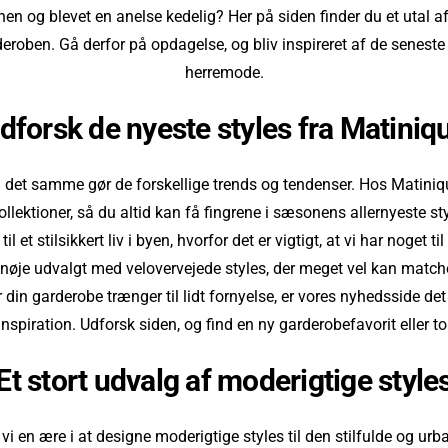
hen og blevet en anelse kedelig? Her på siden finder du et utal af
garderoben. Gå derfor på opdagelse, og bliv inspireret af de senest
herremode.
dforsk de nyeste styles fra Matiniq
 det samme gør de forskellige trends og tendenser. Hos Matiniqu
ektioner, så du altid kan få fingrene i sæsonens allernyeste st
et stilsikkert liv i byen, hvorfor det er vigtigt, at vi har noget t
r nøje udvalgt med velovervejede styles, der meget vel kan matcher 
 din garderobe trænger til lidt fornyelse, er vores nyhedsside de
inspiration. Udforsk siden, og find en ny garderobefavorit eller to
Et stort udvalg af moderigtige style
i en ære i at designe moderigtige styles til den stilfulde og ur