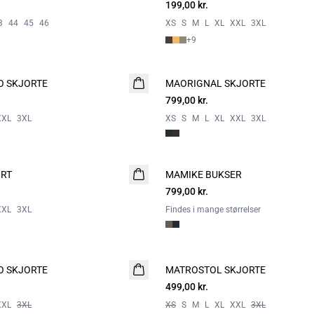
199,00 kr.
2 for 350
3
44
45
46
XS
S
M
L
XL
XXL
3XL
+
9
O SKJORTE
MAORIGNAL SKJORTE
NYHED
799,00 kr.
XXL
3XL
XS
S
M
L
XL
XXL
3XL
IRT
MAMIKE BUKSER
NYHED
799,00 kr.
XXL
3XL
Findes i mange størrelser
O SKJORTE
MATROSTOL SKJORTE
NYHED
499,00 kr.
2 FOR 800
XXL
3XL
XS
S
M
L
XL
XXL
3XL