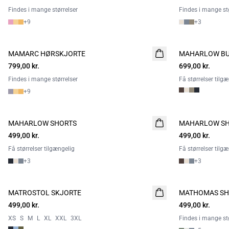
Findes i mange størrelser
Findes i mange stø
+
9
+
3
MAMARC HØRSKJORTE
NYHED
MAHARLOW B
NYHED
799,00 kr.
699,00 kr.
Findes i mange størrelser
Få størrelser tilg
+
9
MAHARLOW SHORTS
NYHED
MAHARLOW S
NYHED
499,00 kr.
2 FOR 800
499,00 kr.
2 FOR 800
Få størrelser tilgængelig
Få størrelser tilg
+
3
+
3
MATROSTOL SKJORTE
NYHED
MATHOMAS SH
NYHED
499,00 kr.
2 FOR 800
499,00 kr.
2 FOR 800
XS
S
M
L
XL
XXL
3XL
Findes i mange stø