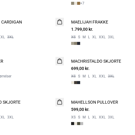
+
7
 CARDIGAN
MAELIJAH FRAKKE
NYHED
1.799,00 kr.
XXL
3XL
XS
S
M
L
XL
XXL
3XL
ER
MACHRISTALDO SKJORTE
NYHED
699,00 kr.
rrelser
XS
S
M
L
XL
XXL
3XL
O SKJORTE
MAHELLSON PULLOVER
NYHED
599,00 kr.
XXL
3XL
XS
S
M
L
XL
XXL
3XL