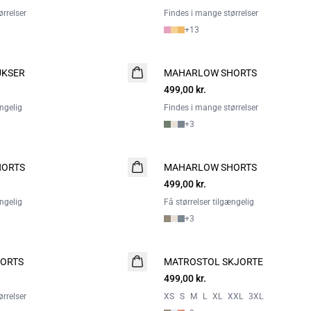
rrelser
Findes i mange størrelser
+
13
UKSER
MAHARLOW SHORTS
NYHED
499,00 kr.
2 FOR 800
ængelig
Findes i mange størrelser
+
3
HORTS
MAHARLOW SHORTS
NYHED
499,00 kr.
2 FOR 800
ængelig
Få størrelser tilgængelig
+
3
ORTS
MATROSTOL SKJORTE
NYHED
499,00 kr.
2 FOR 800
rrelser
XS
S
M
L
XL
XXL
3XL