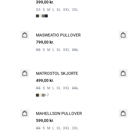
399,00 kr.
XS
S
M
L
XL
XXL
3XL
MASWEATIO PULLOVER
NYHED
799,00 kr.
XS
S
M
L
XL
XXL
3XL
MATROSTOL SKJORTE
NYHED
499,00 kr.
2 FOR 800
XS
S
M
L
XL
XXL
3XL
+
7
MAHELLSON PULLOVER
NYHED
599,00 kr.
XS
S
M
L
XL
XXL
3XL