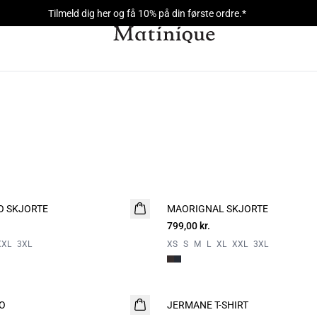
Tilmeld dig her og få 10% på din første ordre.*
O SKJORTE
MAORIGNAL SKJORTE
NYHED
799,00 kr.
XXL
3XL
XS
S
M
L
XL
XXL
3XL
O
JERMANE T-SHIRT
NYHED