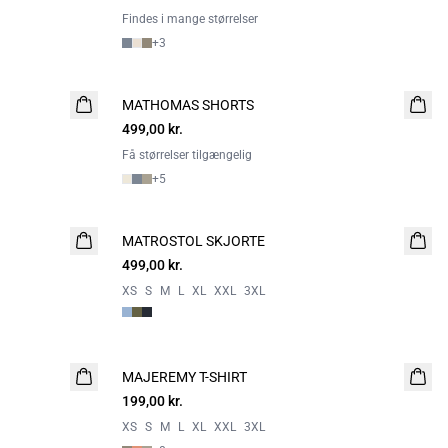
Findes i mange størrelser
+
3
MATHOMAS SHORTS
NYHED
499,00 kr.
2 FOR 800
Få størrelser tilgængelig
+
5
MATROSTOL SKJORTE
NYHED
499,00 kr.
2 FOR 800
XS
S
M
L
XL
XXL
3XL
MAJEREMY T-SHIRT
NYHED
199,00 kr.
2 for 350
XS
S
M
L
XL
XXL
3XL