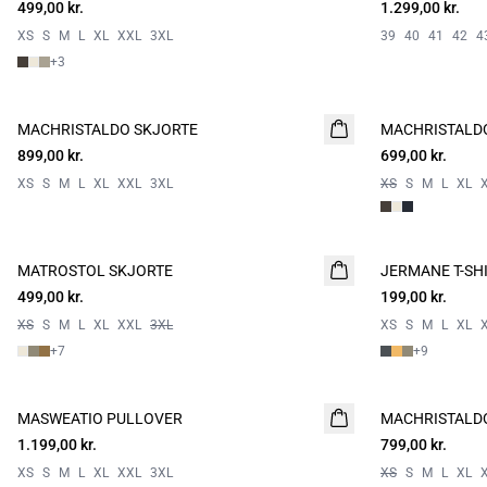
499,00 kr.
2 FOR 800
1.299,00 kr.
XS
S
M
L
XL
XXL
3XL
39
40
41
42
4
+
3
MACHRISTALDO SKJORTE
NYHED
MACHRISTALD
NYHED
899,00 kr.
699,00 kr.
XS
S
M
L
XL
XXL
3XL
XS
S
M
L
XL
MATROSTOL SKJORTE
NYHED
JERMANE T-SH
NYHED
499,00 kr.
2 FOR 800
199,00 kr.
2 for 350
XS
S
M
L
XL
XXL
3XL
XS
S
M
L
XL
+
7
+
9
MASWEATIO PULLOVER
NYHED
MACHRISTALD
NYHED
1.199,00 kr.
799,00 kr.
XS
S
M
L
XL
XXL
3XL
XS
S
M
L
XL