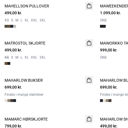
MAHELLSON PULLOVER
NYHED
MAWEEKENDER
NYHED
499,00 kr.
2 FOR 800
1.099,00 kr.
XS
S
M
L
XL
XXL
3XL
ONE
MATROSTOL SKJORTE
NYHED
MAWORKKO TA
NYHED
499,00 kr.
999,00 kr.
XS
S
M
L
XL
XXL
3XL
ONE
MAHARLOW BUKSER
NYHED
MAHARLOW B
NYHED
699,00 kr.
699,00 kr.
Findes i mange størrelser
Findes i mange stø
MAMARC HØRSKJORTE
NYHED
MAHARLOW S
NYHED
799,00 kr.
499,00 kr.
2 FOR 800