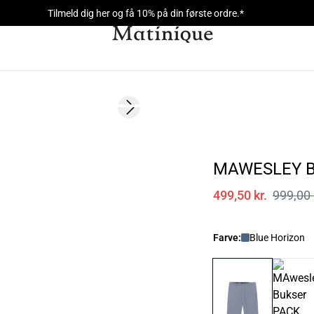
Tilmeld dig her og få 10% på din første ordre.*
- 50%
Next slide
MAWESLEY 
499,50 kr.
999,00 
Farve:
Blue Horizon