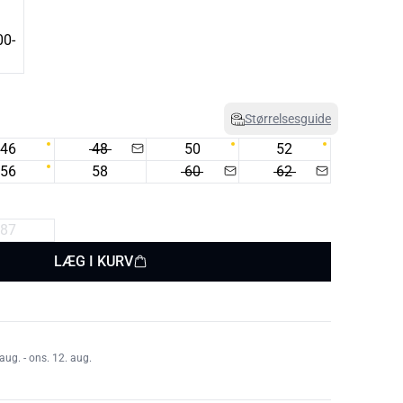
Størrelsesguide
46
48
50
52
56
58
60
62
87
LÆG I KURV
aug. - ons. 12. aug.