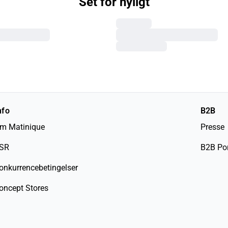
Set for nyligt
nfo
B2B
m Matinique
Presse
SR
B2B Por
onkurrencebetingelser
oncept Stores