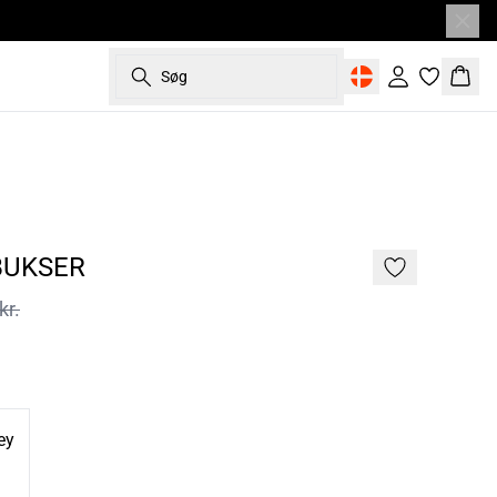
Søg
Log ind
Kurv
- 50%
187 cm • L
BUKSER
kr.