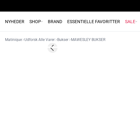
NYHEDER
SHOP
BRAND
ESSENTIELLE FAVORITTER
SALE
Matinique
Udforsk Alle Varer
Bukser
MAWESLEY BUKSER
- 50%
Previous slide