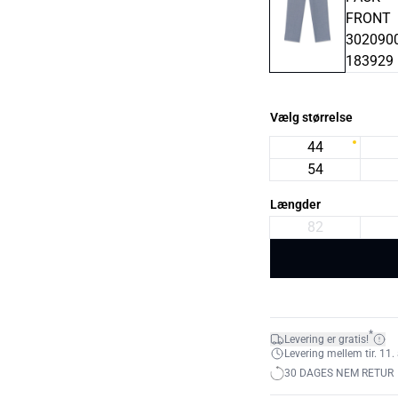
Vælg størrelse
44
54
Længder
82
*
Levering er gratis!
Levering mellem tir. 11. 
30 DAGES NEM RETUR