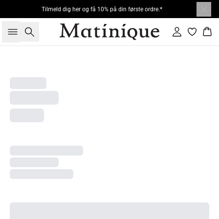
Tilmeld dig her og få 10% på din første ordre.*
Søg
Log ind
Kur