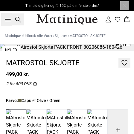
Tilmeld dig her og få 10% på din første ordre.*
Søg
Log ind
Kur
Matinique
Udforsk Alle Varer
Skjorter
MATROSTOL SKJORTE
NYHED
2 FOR 800
MATROSTOL SKJORTE
499,00 kr.
2 for 800 DKK
Farve:
Capulet Olive / Green