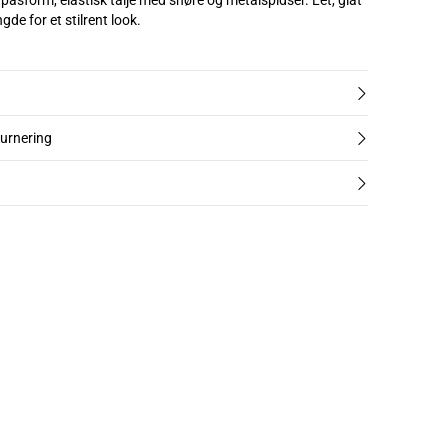
 pasform, elastisk talje med snøre og metalspidser. Let, glat
de for et stilrent look.
turnering