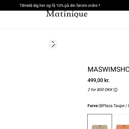
Tilmeld dig her og få 10% på din første ordre.*
Next slide
2 FOR 800
MASWIMSHO
499,00 kr.
2 for 800 DKK
Farve:
Plaza Taupe / 