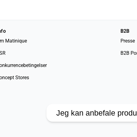
nfo
B2B
m Matinique
Presse
SR
B2B Por
onkurrencebetingelser
oncept Stores
Jeg kan anbefale produ