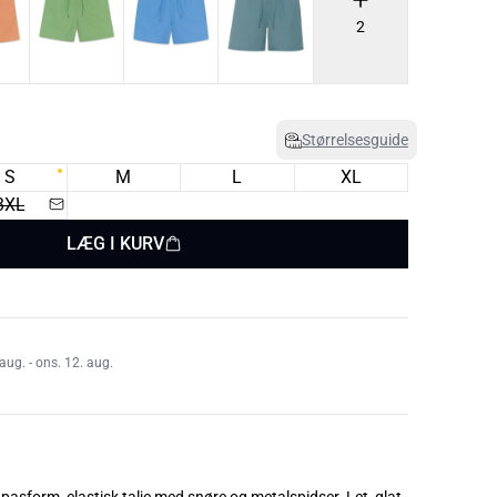
2
Størrelsesguide
S
M
L
XL
3XL
LÆG I KURV
aug. - ons. 12. aug.