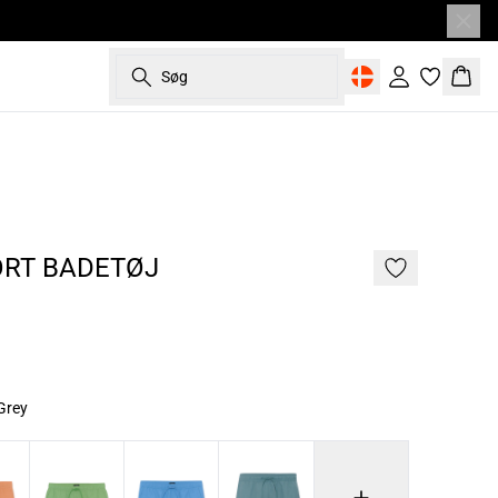
Søg
Log ind
Kurv
187 cm • L
2 FOR 800
RT BADETØJ
Grey