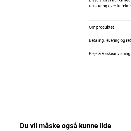
Disse shorts har en lige
tekstur og over-knælæng
Om produktet
Betaling, levering og re
Pleje & Vaskeanvisning
Du vil måske også kunne lide