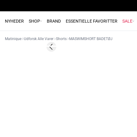
NYHEDER
SHOP
BRAND
ESSENTIELLE FAVORITTER
SALE
Matinique
Udforsk Alle Varer
Shorts
MASWIMSHORT BADETØJ
Previous slide
2 FOR 800