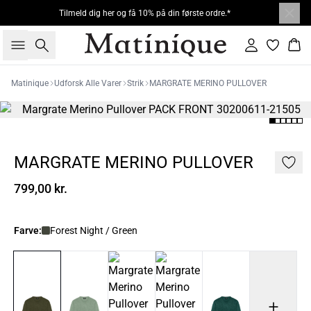
Tilmeld dig her og få 10% på din første ordre.*
Søg
Log ind
Kur
Matinique
Udforsk Alle Varer
Strik
MARGRATE MERINO PULLOVER
MARGRATE MERINO PULLOVER
799,00 kr.
Farve:
Forest Night / Green