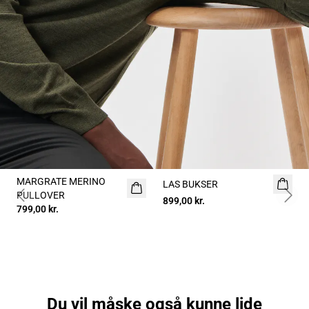
MARGRATE MERINO
LAS BUKSER
PULLOVER
899,00 kr.
Previous slide
Next 
799,00 kr.
Du vil måske også kunne lide