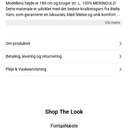
Modellens højde er 189 cm og bruger str. L. 100% MERINOULD:
Dette materiale er udviklet med det bedste kvalitetsgarn fra Biella
Yarn, som garanterer en luksuriøs, blød følelse og unik komfort.
Garnet forbedrer ydeevnen og holdbarheden for materialet.
Vis mere
MASKINVASKBAR: Merinould er naturligt selvrensende og holder
ikke lugt. Vask det ikke for ofte, hæng det blot til udluftning for at
friske det op. Ulden er let at vedligeholde, hvilket gør det
maskinvaskbart på et skånsomt program ved 30 grader. Må ikke
Om produktet
tørretumbles. Tørres liggende for det bedste resultat og for at
holde faconen. TERMOREGULERENDE: Uld fungerer som en
Betaling, levering og returnering
naturlig isolation, der holder dig varm efter din krops skiftende
temperatur. Fugt fra huden transporteres væk og ud i det øverste
Pleje & Vaskeanvisning
lag af stoffet.
Shop The Look
Forrige
Næste