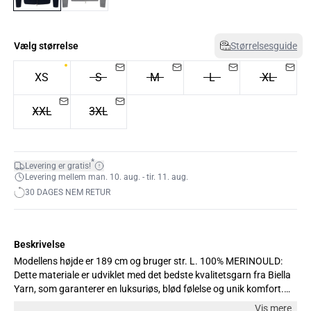
Vælg størrelse
Størrelsesguide
XS
S
M
L
XL
XXL
3XL
*
Levering er gratis!
Levering mellem man. 10. aug. - tir. 11. aug.
30 DAGES NEM RETUR
Beskrivelse
Modellens højde er 189 cm og bruger str. L. 100% MERINOULD:
Dette materiale er udviklet med det bedste kvalitetsgarn fra Biella
Yarn, som garanterer en luksuriøs, blød følelse og unik komfort.
Garnet forbedrer ydeevnen og holdbarheden for materialet.
Vis mere