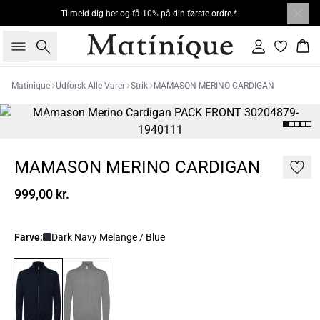
Tilmeld dig her og få 10% på din første ordre.*
Søg
Log ind
Kur
Matinique
Udforsk Alle Varer
Strik
MAMASON MERINO CARDIGAN
MAMASON MERINO CARDIGAN
999,00 kr.
Farve:
Dark Navy Melange / Blue