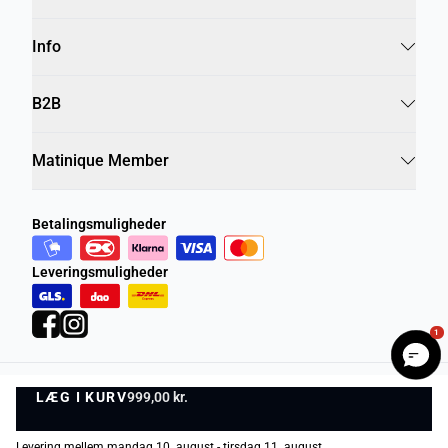
Info
B2B
Matinique Member
Betalingsmuligheder
Leveringsmuligheder
1
LÆG I KURV
Privatlivspolitik
Vilkår og betingelser
999,00 kr.
LÆG I KURV
©
DK Company Online A/S
2026
Levering mellem mandag 10. august - tirsdag 11. august