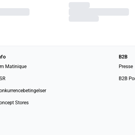
nfo
B2B
m Matinique
Presse
SR
B2B Por
onkurrencebetingelser
oncept Stores