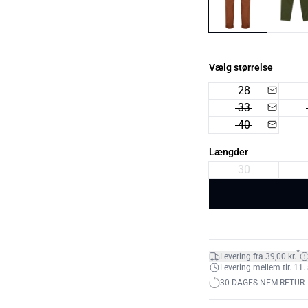
Vælg størrelse
28
33
40
Længder
30
*
Levering fra 39,00 kr.
Levering mellem tir. 11. 
30 DAGES NEM RETUR