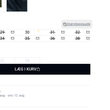
Størrelsesguide
29
30
31
32
34
35
36
38
32
34
LÆG I KURV
aug. - ons. 12. aug.