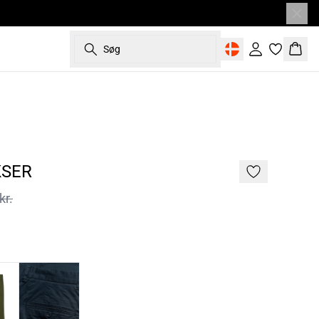
Søg
Log ind
Kurv
60%
187 cm • L
KSER
kr.