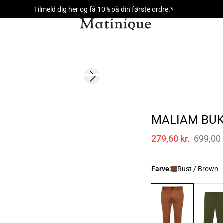
Tilmeld dig her og få 10% på din første ordre.*
60%
Next slide
MALIAM BU
279,60 kr.
699,00 
Farve:
Rust / Brown