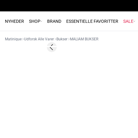
NYHEDER
SHOP
BRAND
ESSENTIELLE FAVORITTER
SALE
Matinique
Udforsk Alle Varer
Bukser
MALIAM BUKSER
60%
Previous slide