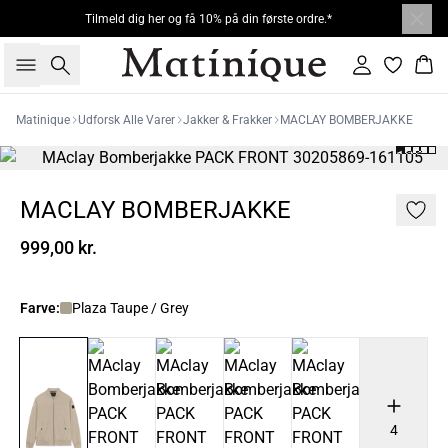
Tilmeld dig her og få 10% på din første ordre.*
Søg
Log ind
Kur
Matinique
Udforsk Alle Varer
Jakker & Frakker
MACLAY BOMBERJAKKE
MACLAY BOMBERJAKKE
999,00 kr.
Farve:
Plaza Taupe / Grey
4