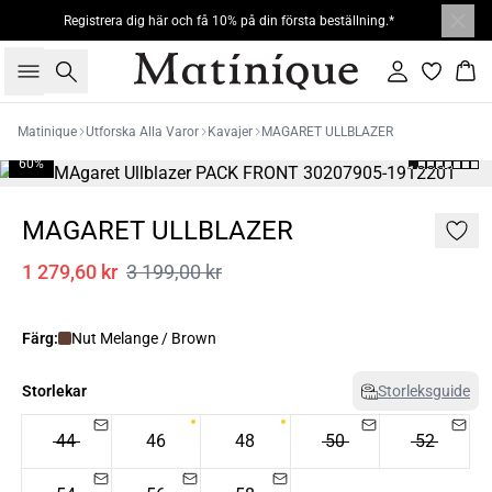
Registrera dig här och få 10% på din första beställning.*
Sök
Logga in
Kor
Matinique
Utforska Alla Varor
Kavajer
MAGARET ULLBLAZER
60%
MAGARET ULLBLAZER
1 279,60 kr
3 199,00 kr
Färg:
Nut Melange / Brown
Storlekar
Storleksguide
44
46
48
50
52