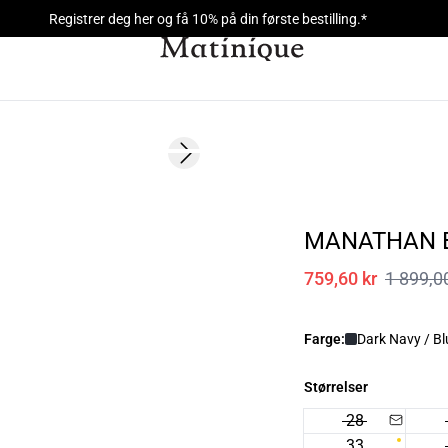
Registrer deg her og få 10% på din første bestilling.*
60%
Next slide
MANATHAN 
759,60 kr
1 899,0
Farge:
Dark Navy / Bl
Størrelser
28
33