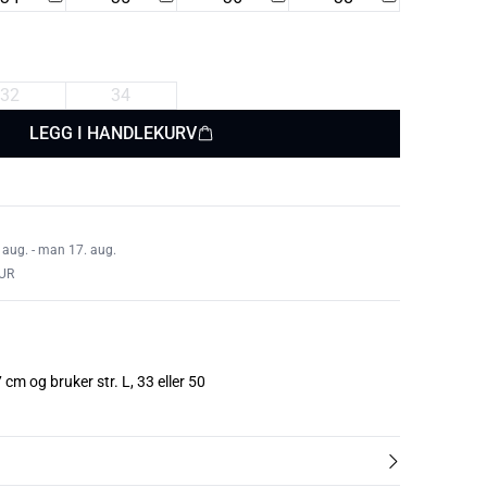
32
34
LEGG I HANDLEKURV
 aug. - man 17. aug.
UR
cm og bruker str. L, 33 eller 50