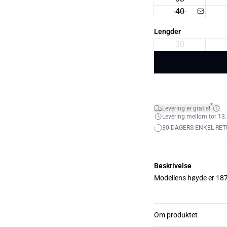
40
Lengder
30
*
Levering er gratis!
Levering mellom tor 13.
30 DAGERS ENKEL RET
Beskrivelse
Modellens høyde er 187 
Om produktet