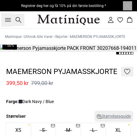
Registrer deg her og få 10% på din første bestilling.*
Søk
Logg inn
Han
Matinique
Utforsk Alle Varer
Skjorter
MAEMERSON PYJAMASSKJORTE
- 50%
MAEMERSON PYJAMASSKJORTE
399,50 kr
799,00 kr
Farge:
Dark Navy / Blue
Størrelser
Størrelsesguide
XS
S
M
L
XL