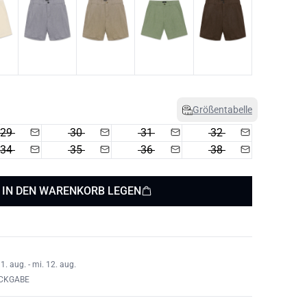
Größentabelle
29
30
31
32
34
35
36
38
IN DEN WARENKORB LEGEN
1. aug. - mi. 12. aug.
ÜCKGABE