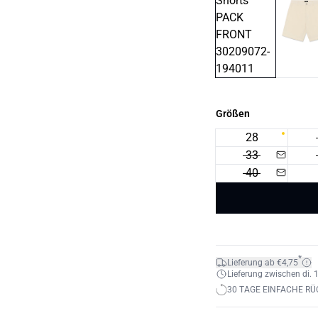
Größen
28
33
40
*
Lieferung ab €4,75
Lieferung zwischen di. 1
30 TAGE EINFACHE R