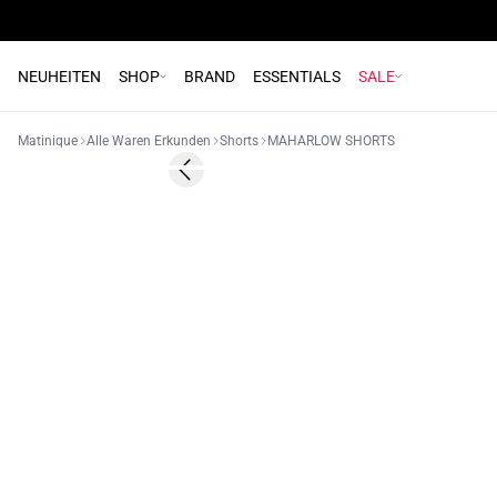
NEUHEITEN
SHOP
BRAND
ESSENTIALS
SALE
Matinique
Alle Waren Erkunden
Shorts
MAHARLOW SHORTS
Previous slide
NEUHEIT
2 FOR 120