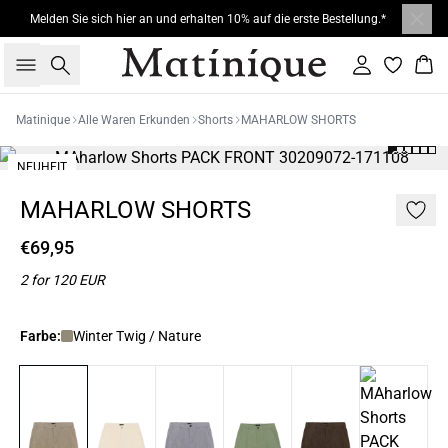
Melden Sie sich hier an und erhalten 10% auf die erste Bestellung.*
Suche
Einloggen
War
Matinique
Alle Waren Erkunden
Shorts
MAHARLOW SHORTS
NEUHEIT
2 FOR 120
MAHARLOW SHORTS
€69,95
2 for 120 EUR
Farbe:
Winter Twig / Nature