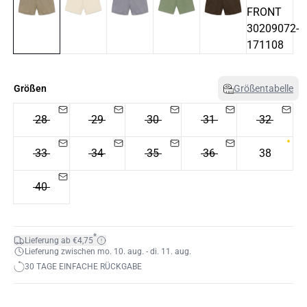
Größen
Größentabelle
28
29
30
31
32
33
34
35
36
38
40
*
Lieferung ab €4,75
Lieferung zwischen mo. 10. aug. - di. 11. aug.
30 TAGE EINFACHE RÜCKGABE