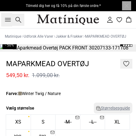
Tilmeld dig her og få 10% på din første ordre.*
Søg
Log ind
Kur
Matinique
Udforsk Alle Varer
Jakker & Frakker
MAPARKMEAD OVERTØJ
- 50%
MAPARKMEAD OVERTØJ
549,50 kr.
1.099,00 kr.
Farve:
Winter Twig / Nature
Vælg størrelse
Størrelsesguide
XS
S
M
L
XL