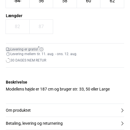
54
56
58
60
62
Længder
82
87
*
Levering er gratis!
Levering mellem tir. 11. aug. - ons. 12. aug.
30 DAGES NEM RETUR
Beskrivelse
Modellens højde er 187 cm og bruger str. 33, 50 eller Large
Om produktet
Betaling, levering og returnering