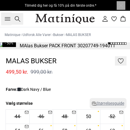
Tilmeld dig her og få 10% på din første ordre.*
Søg
Log ind
Kur
Matinique
Udforsk Alle Varer
Bukser
MALAS BUKSER
- 50%
MALAS BUKSER
499,50 kr.
999,00 kr.
Farve:
Dark Navy / Blue
Vælg størrelse
Størrelsesguide
44
46
48
50
52