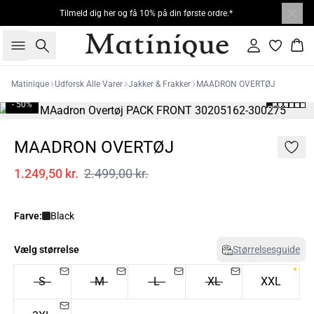
Tilmeld dig her og få 10% på din første ordre.*
Søg
Log ind
Kur
Matinique
Udforsk Alle Varer
Jakker & Frakker
MAADRON OVERTØJ
- 50%
MAADRON OVERTØJ
1.249,50 kr.
2.499,00 kr.
Farve:
Black
Vælg størrelse
Størrelsesguide
S
M
L
XL
XXL