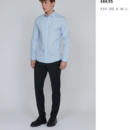
€69,95
XXS
XS
S
M
L