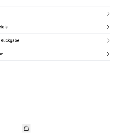
rials
d Rückgabe
se