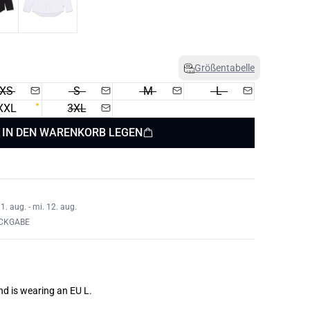
Größentabelle
XS
S
M
L
XXL
3XL
IN DEN WARENKORB LEGEN
1. aug. - mi. 12. aug.
ÜCKGABE
nd is wearing an EU L.