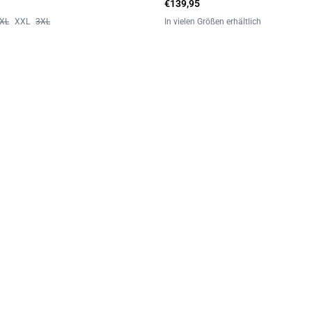
€139,95
XL
XXL
3XL
In vielen Größen erhältlich